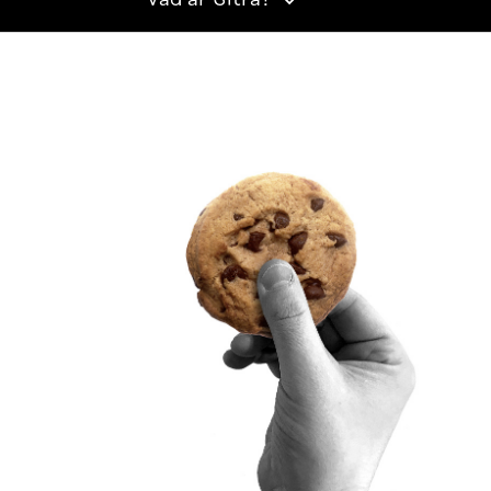
Vad är Sitra?
SITRA PÅ SOCIALA MEDIER
LinkedIn
Instagram
YouTube
ighetsutredning
Beskrivning av handlingsoffentligheten
Sitra’s digitala kommunikation och webbtjänster