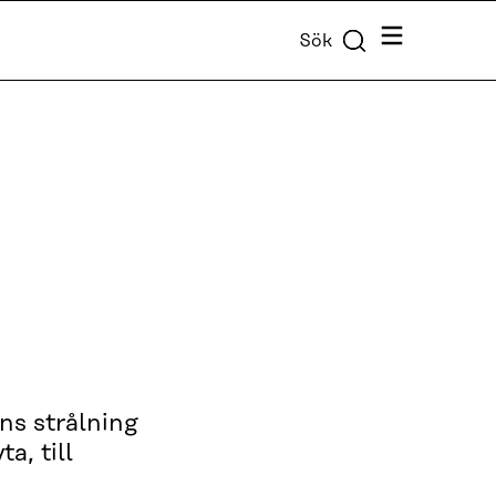
Meny
Sök
ns strålning
a, till