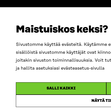
Maistuiskos keksi?
ADRESS
TELEFON
Östersjögatan 11–13, PB 160,
+358 2
Sivustomme käyttää evästeitä. Käytämme 
00181 Helsingfors
sisällöistä sivustomme käyttäjät ovat kiin
E-POST
Ankomstinstruktioner
sitra@s
joitakin sivuston toiminnallisuuksia. Voit 
FÖRETAGS-ID
0202132-3
fornam
ja hallita asetuksiasi evästeasetus-sivulla
SALLI KAIKKI
NÄYTÄ T