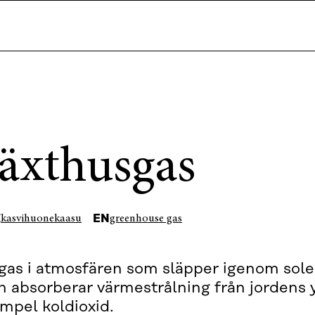
äxthusgas
I
EN
kasvihuonekaasu
greenhouse gas
gas i atmosfären som släpper igenom sole
 absorberar värmestrålning från jordens yt
mpel koldioxid.