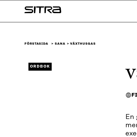
Skip to
Sitra
content
↓
FÖRSTASIDA
SANA
VÄXTHUSGAS
v
ORDBOK
F
En 
men
exe