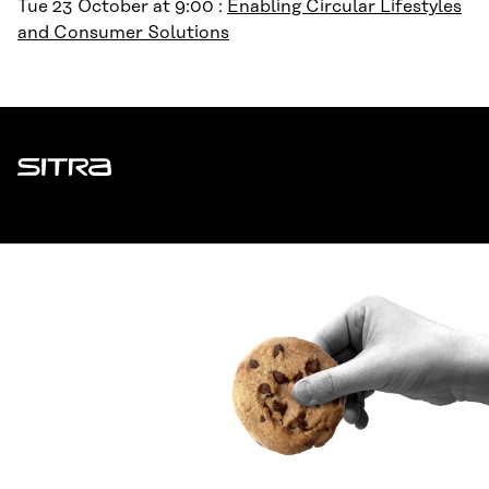
Tue 23 October at 9:00 :
Enabling Circular Lifestyles
and Consumer Solutions
Sitra
ADDRESS
Itämerenkatu 11-13, PO Box 160,
00181 Helsinki
How to get to Sitra?
BUSINESS ID
0202132-3
TELEPHONE
+358 294 618 991