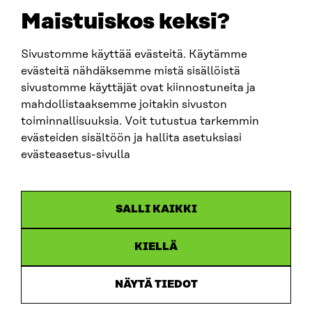
EMAIL
Maistuiskos keksi?
firstname.lastname@sitra.fi
sitra@sitra.fi
Sivustomme käyttää evästeitä. Käytämme
evästeitä nähdäksemme mistä sisällöistä
sivustomme käyttäjät ovat kiinnostuneita ja
SITRA ON SOCIAL MEDIA
mahdollistaaksemme joitakin sivuston
toiminnallisuuksia. Voit tutustua tarkemmin
LinkedIn
evästeiden sisältöön ja hallita asetuksiasi
Instagram
evästeasetus-sivulla
YouTube
SALLI KAIKKI
KIELLÄ
Data protection
Cookie settings
NÄYTÄ TIEDOT
Reporting channel
Accessibility statement