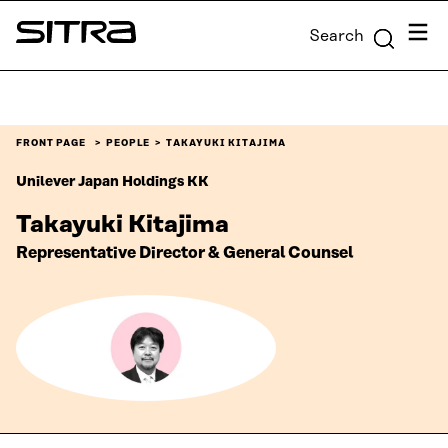
Skip to
Menu
Search
content
Sitra
↓
FRONT PAGE
PEOPLE
TAKAYUKI KITAJIMA
Unilever Japan Holdings KK
Takayuki Kitajima
Representative Director & General Counsel