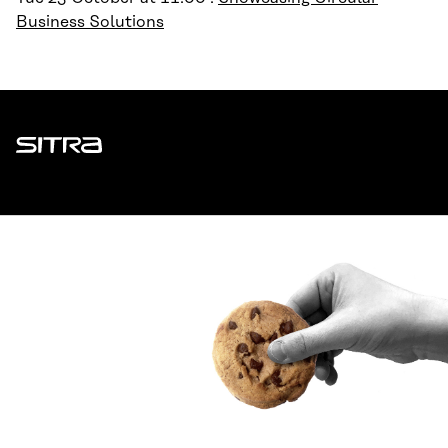
Business Solutions
Sitra
ADDRESS
Itämerenkatu 11-13, PO Box 160,
00181 Helsinki
How to get to Sitra?
BUSINESS ID
0202132-3
TELEPHONE
+358 294 618 991