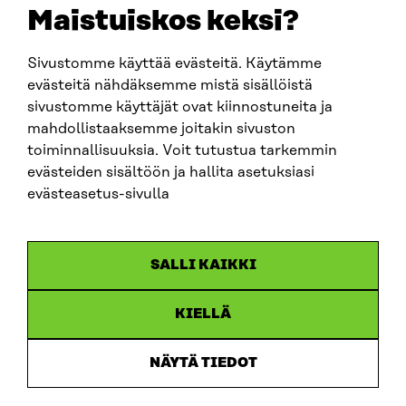
EMAIL
Maistuiskos keksi?
firstname.lastname@sitra.fi
sitra@sitra.fi
Sivustomme käyttää evästeitä. Käytämme
evästeitä nähdäksemme mistä sisällöistä
sivustomme käyttäjät ovat kiinnostuneita ja
SITRA ON SOCIAL MEDIA
mahdollistaaksemme joitakin sivuston
toiminnallisuuksia. Voit tutustua tarkemmin
LinkedIn
evästeiden sisältöön ja hallita asetuksiasi
Instagram
evästeasetus-sivulla
YouTube
SALLI KAIKKI
KIELLÄ
Data protection
Cookie settings
NÄYTÄ TIEDOT
Reporting channel
Accessibility statement