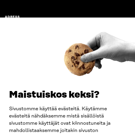
ADRESS
Östersjögatan 11–13, PB 160,
00181 Helsingfors
Ankomstinstruktioner
FÖRETAGS-ID
0202132-3
TELEFON
+358 294 618 991
E-POST
sitra@sitra.fi
Maistuiskos keksi?
fornamn.efternamn@sitra.fi
Sivustomme käyttää evästeitä. Käytämme
evästeitä nähdäksemme mistä sisällöistä
SITRA PÅ SOCIALA MEDIER
sivustomme käyttäjät ovat kiinnostuneita ja
mahdollistaaksemme joitakin sivuston