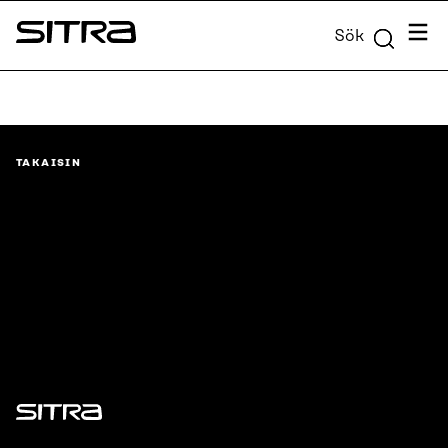
Skip to
Meny
Sök
content
Sitra
↓
TAKAISIN
Sitra