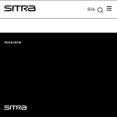
Skip to
Meny
Sök
content
Sitra
↓
TAKAISIN
Sitra