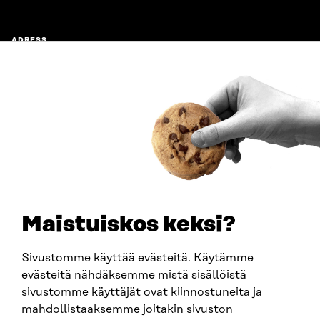
ADRESS
Östersjögatan 11–13, PB 160,
00181 Helsingfors
Ankomstinstruktioner
FÖRETAGS-ID
0202132-3
TELEFON
+358 294 618 991
E-POST
sitra@sitra.fi
Maistuiskos keksi?
fornamn.efternamn@sitra.fi
Sivustomme käyttää evästeitä. Käytämme
evästeitä nähdäksemme mistä sisällöistä
SITRA PÅ SOCIALA MEDIER
sivustomme käyttäjät ovat kiinnostuneita ja
mahdollistaaksemme joitakin sivuston