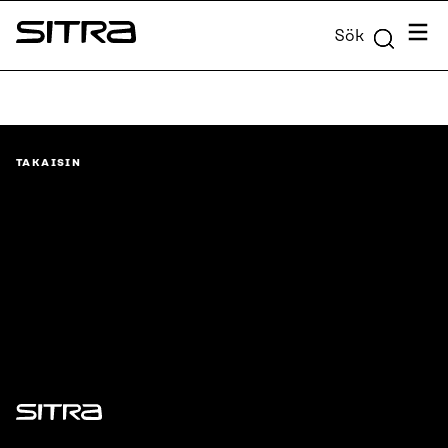
Skip to
Meny
Sök
content
Sitra
↓
TAKAISIN
Sitra