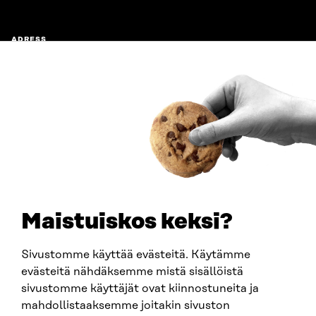
ADRESS
Östersjögatan 11–13, PB 160,
00181 Helsingfors
Ankomstinstruktioner
FÖRETAGS-ID
0202132-3
TELEFON
+358 294 618 991
E-POST
sitra@sitra.fi
Maistuiskos keksi?
fornamn.efternamn@sitra.fi
Sivustomme käyttää evästeitä. Käytämme
evästeitä nähdäksemme mistä sisällöistä
SITRA PÅ SOCIALA MEDIER
sivustomme käyttäjät ovat kiinnostuneita ja
mahdollistaaksemme joitakin sivuston