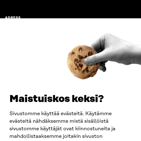
ADRESS
Östersjögatan 11–13, PB 160,
00181 Helsingfors
Ankomstinstruktioner
FÖRETAGS-ID
0202132-3
TELEFON
+358 294 618 991
E-POST
sitra@sitra.fi
Maistuiskos keksi?
fornamn.efternamn@sitra.fi
Sivustomme käyttää evästeitä. Käytämme
evästeitä nähdäksemme mistä sisällöistä
SITRA PÅ SOCIALA MEDIER
sivustomme käyttäjät ovat kiinnostuneita ja
mahdollistaaksemme joitakin sivuston