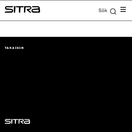
Skip to
Meny
Sök
content
Sitra
↓
TAKAISIN
Sitra