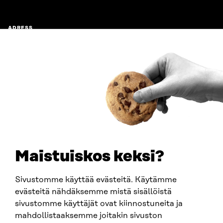
ADRESS
Östersjögatan 11–13, PB 160,
00181 Helsingfors
Ankomstinstruktioner
FÖRETAGS-ID
0202132-3
TELEFON
+358 294 618 991
E-POST
sitra@sitra.fi
Maistuiskos keksi?
fornamn.efternamn@sitra.fi
Sivustomme käyttää evästeitä. Käytämme
evästeitä nähdäksemme mistä sisällöistä
SITRA PÅ SOCIALA MEDIER
sivustomme käyttäjät ovat kiinnostuneita ja
mahdollistaaksemme joitakin sivuston