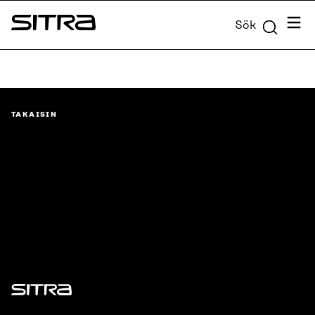
Skip to
Meny
Sök
content
Sitra
↓
TAKAISIN
Sitra