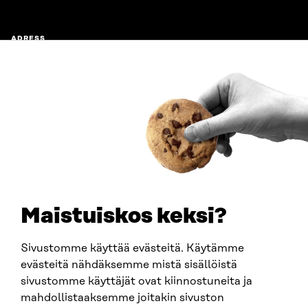
ADRESS
Östersjögatan 11–13, PB 160,
00181 Helsingfors
Ankomstinstruktioner
FÖRETAGS-ID
0202132-3
TELEFON
+358 294 618 991
E-POST
sitra@sitra.fi
Maistuiskos keksi?
fornamn.efternamn@sitra.fi
Sivustomme käyttää evästeitä. Käytämme
evästeitä nähdäksemme mistä sisällöistä
SITRA PÅ SOCIALA MEDIER
sivustomme käyttäjät ovat kiinnostuneita ja
mahdollistaaksemme joitakin sivuston