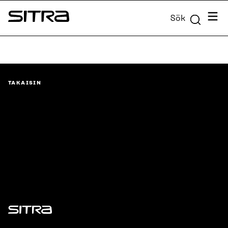
Skip to
Meny
Sök
content
Sitra
↓
TAKAISIN
Sitra