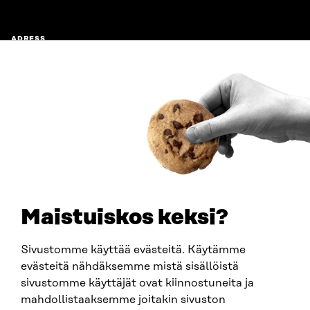
ADRESS
Östersjögatan 11–13, PB 160,
00181 Helsingfors
Ankomstinstruktioner
FÖRETAGS-ID
0202132-3
TELEFON
+358 294 618 991
E-POST
sitra@sitra.fi
Maistuiskos keksi?
fornamn.efternamn@sitra.fi
Sivustomme käyttää evästeitä. Käytämme
evästeitä nähdäksemme mistä sisällöistä
SITRA PÅ SOCIALA MEDIER
sivustomme käyttäjät ovat kiinnostuneita ja
mahdollistaaksemme joitakin sivuston