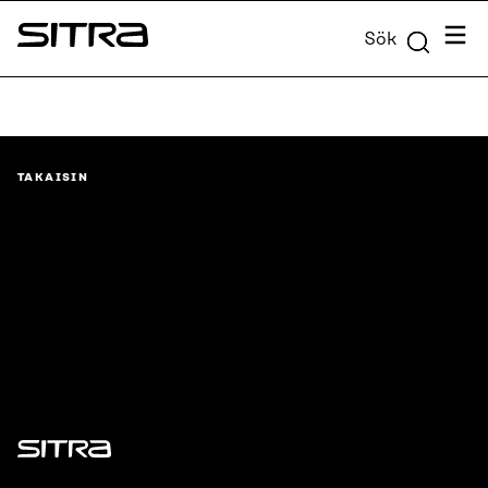
Skip to
Meny
Sök
content
Sitra
↓
TAKAISIN
Sitra