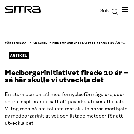
Skip to
Meny
Sök
content
Sitra
↓
FÖRSTASIDA
ARTIKEL
MEDBORGARINITIATIVET FIRADE 10 ÅR –…
ARTIKEL
Medborgarinitiativet firade 10 år –
så här skulle vi utveckla det
En stark demokrati med förnyelseförmåga erbjuder
andra inspirerande sätt att påverka utöver att rösta.
Vi tog reda på om folkets röst skulle höras med hjälp
av medborgarinitiativet och listade metoder för att
utveckla det.