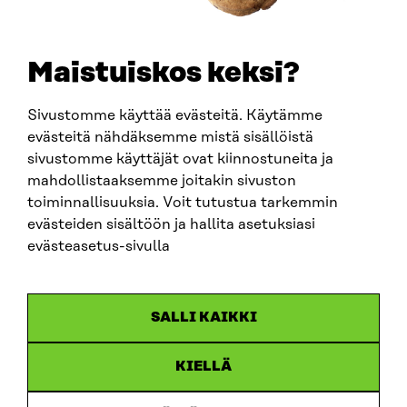
Maistuiskos keksi?
Sivustomme käyttää evästeitä. Käytämme
evästeitä nähdäksemme mistä sisällöistä
sivustomme käyttäjät ovat kiinnostuneita ja
mahdollistaaksemme joitakin sivuston
toiminnallisuuksia. Voit tutustua tarkemmin
ARTIKEL
evästeiden sisältöön ja hallita asetuksiasi
evästeasetus-sivulla
Miljöpolitikexperten Kimmo Tiilikainen stärker
Sitras arbete för att främja den cirkulära ekonomin
18.6.2026
SALLI KAIKKI
KIELLÄ