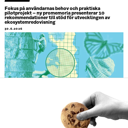
Fokus på användarnas behov och praktiska
pilotprojekt – ny promemoria presenterar 10
rekommendationer till stöd för utvecklingen av
ekosystemredovisning
30.6.2026
ARTIKEL
Företagens naturarbete blir tydligare – så här kan
biologisk mångfald beaktas i affärsverksamheten
29.6.2026