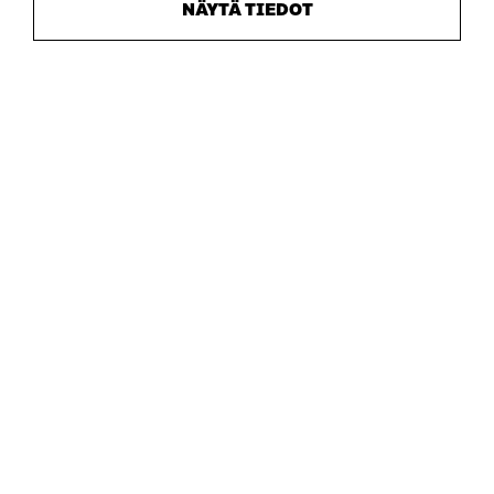
NÄYTÄ TIEDOT
Sitra
ADRESS
Östersjögatan 11–13, PB 160,
00181 Helsingfors
Ankomstinstruktioner
FÖRETAGS-ID
0202132-3