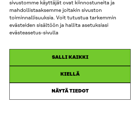
sivustomme käyttäjät ovat kiinnostuneita ja
mahdollistaaksemme joitakin sivuston
toiminnallisuuksia. Voit tutustua tarkemmin
evästeiden sisältöön ja hallita asetuksiasi
evästeasetus-sivulla
SALLI KAIKKI
KIELLÄ
Sitra
NÄYTÄ TIEDOT
ADRESS
Östersjögatan 11–13, PB 160,
00181 Helsingfors
Ankomstinstruktioner