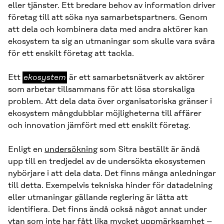
eller tjänster. Ett bredare behov av information driver
företag till att söka nya samarbetspartners. Genom
att dela och kombinera data med andra aktörer kan
ekosystem ta sig an utmaningar som skulle vara svåra
för ett enskilt företag att tackla.
ekosystem
Ett
ekosystem
är ett samarbetsnätverk av aktörer
som arbetar tillsammans för att lösa storskaliga
problem. Att dela data över organisatoriska gränser i
ekosystem mångdubblar möjligheterna till affärer
och innovation jämfört med ett enskilt företag.
Enligt en
undersökning
som Sitra beställt är ändå
upp till en tredjedel av de undersökta ekosystemen
nybörjare i att dela data. Det finns många anledningar
till detta. Exempelvis tekniska hinder för datadelning
eller utmaningar gällande reglering är lätta att
identifiera. Det finns ändå också något annat under
ytan som inte har fått lika mycket uppmärksamhet –