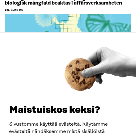
biologisk mångfald beaktas i affärsverksamheten
29.6.2026
ARTIKEL
Miljöpolitikexperten Kimmo Tiilikainen stärker
Sitras arbete för att främja den cirkulära ekonomin
Maistuiskos keksi?
18.6.2026
Sivustomme käyttää evästeitä. Käytämme
evästeitä nähdäksemme mistä sisällöistä