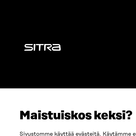
Sitra
Maistuiskos keksi?
ADRESS
TELEFON
Östersjögatan 11–13, PB 160,
+358 2
Sivustomme käyttää evästeitä. Käytämme 