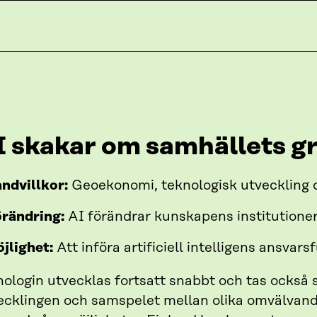
I skakar om samhällets g
ndvillkor:
Geoekonomi, teknologisk utveckling 
rändring:
AI förändrar kunskapens institutione
jlighet:
Att införa artificiell intelligens ansvars
ologin utvecklas fortsatt snabbt och tas också s
ecklingen och samspelet mellan olika omvälvande