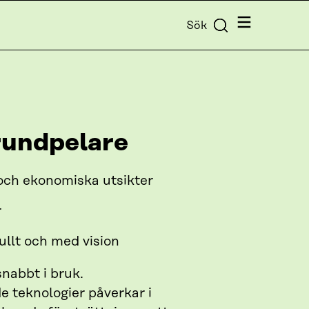
Meny
Sök
rundpelare
och ekonomiska utsikter
r
fullt och med vision
nabbt i bruk.
 teknologier påverkar i