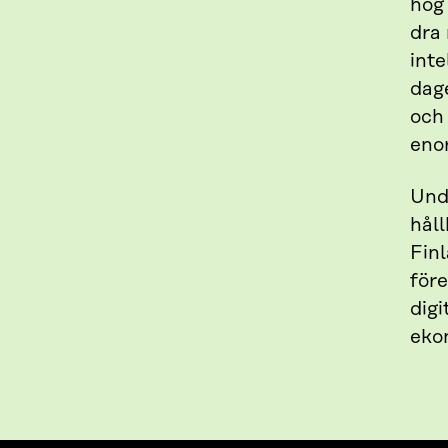
hög 
dra 
inte
dag
och
eno
Und
hål
Finl
före
digi
ekon