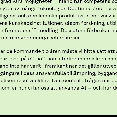
grad våra möjligheter. Finland har kompetens oc
nytta av många teknologier. Det finns stora förvä
lligens, och den kan öka produktiviteten avsevä
ens kunskapsinstitutioner, såsom forskning, utbi
 informationsförmedling. Dessutom förbrukar nu
rma mängder energi och resurser.
er de kommande tio åren måste vi hitta sätt att
lbart och på ett sätt som stärker människors han
and inte har varit i framkant när det gäller utvec
gångare i dess ansvarsfulla tillämpning, byggande
taliseringsutveckling. Den centrala frågan när de
omi är hur vi lär oss att använda AI – och hur 