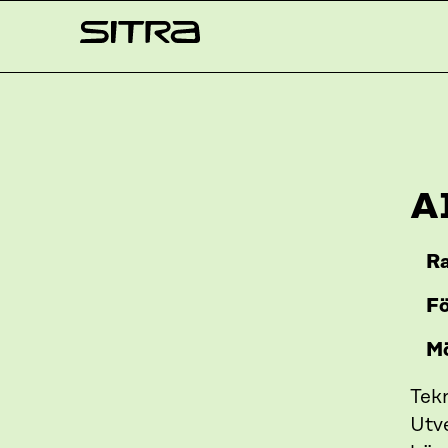
Skip to
Sitra
content
↓
A
Ra
Fö
Mö
Tekn
Utv