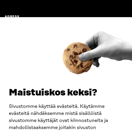
ADRESS
Östersjögatan 11–13, PB 160,
00181 Helsingfors
Ankomstinstruktioner
FÖRETAGS-ID
0202132-3
TELEFON
+358 294 618 991
E-POST
sitra@sitra.fi
Maistuiskos keksi?
fornamn.efternamn@sitra.fi
Sivustomme käyttää evästeitä. Käytämme
evästeitä nähdäksemme mistä sisällöistä
SITRA PÅ SOCIALA MEDIER
sivustomme käyttäjät ovat kiinnostuneita ja
mahdollistaaksemme joitakin sivuston