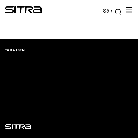
Skip to
Meny
Sök
content
Sitra
↓
TAKAISIN
Sitra