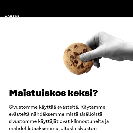
ADRESS
Östersjögatan 11–13, PB 160,
00181 Helsingfors
Ankomstinstruktioner
FÖRETAGS-ID
0202132-3
TELEFON
+358 294 618 991
E-POST
sitra@sitra.fi
Maistuiskos keksi?
fornamn.efternamn@sitra.fi
Sivustomme käyttää evästeitä. Käytämme
evästeitä nähdäksemme mistä sisällöistä
SITRA PÅ SOCIALA MEDIER
sivustomme käyttäjät ovat kiinnostuneita ja
mahdollistaaksemme joitakin sivuston