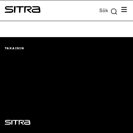
Skip to
Meny
Sök
content
Sitra
↓
TAKAISIN
Sitra