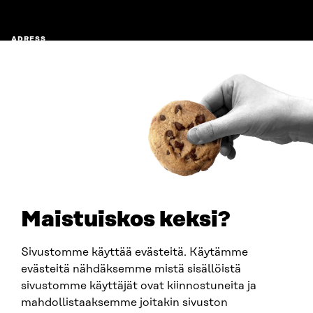
ADRESS
Östersjögatan 11–13, PB 160,
00181 Helsingfors
Ankomstinstruktioner
FÖRETAGS-ID
0202132-3
TELEFON
+358 294 618 991
E-POST
sitra@sitra.fi
Maistuiskos keksi?
fornamn.efternamn@sitra.fi
Sivustomme käyttää evästeitä. Käytämme
evästeitä nähdäksemme mistä sisällöistä
SITRA PÅ SOCIALA MEDIER
sivustomme käyttäjät ovat kiinnostuneita ja
mahdollistaaksemme joitakin sivuston