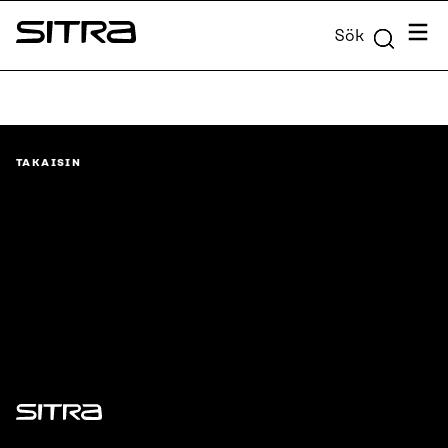
Skip to
Meny
Sök
content
Sitra
↓
TAKAISIN
Sitra