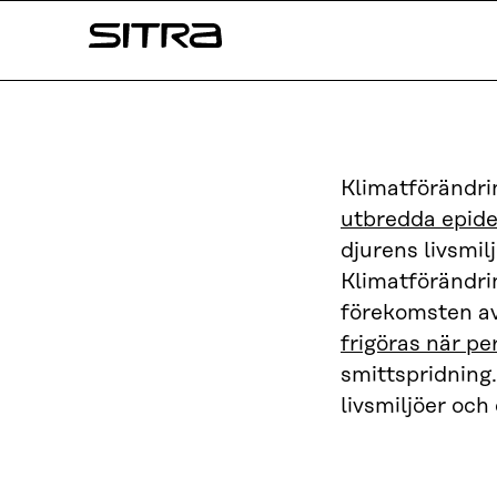
Skip to
Sitra
content
↓
Klimatförändr
utbredda epid
djurens livsmil
Klimatförändri
förekomsten a
frigöras när p
smittspridning.
livsmiljöer oc