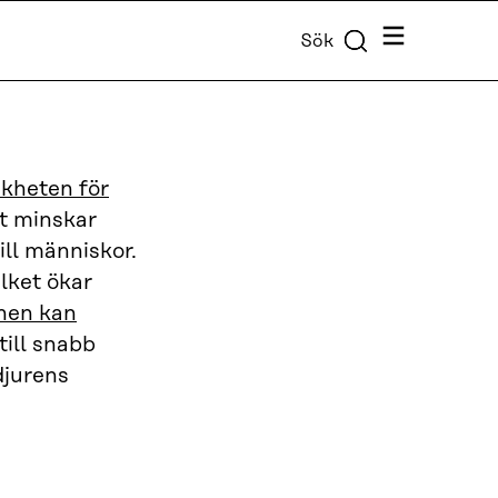
Meny
Sök
ikheten för
t minskar
ill människor.
lket ökar
nen kan
till snabb
djurens