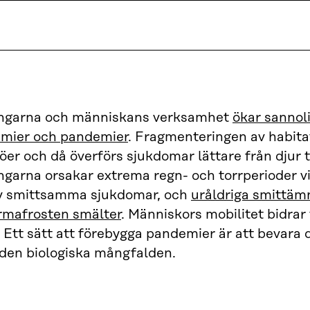
ingarna och människans verksamhet
ökar sannol
emier och pandemier
. Fragmenteringen av habita
jöer och då överförs sjukdomar lättare från djur t
ngarna orsakar extrema regn- och torrperioder vi
v smittsamma sjukdomar, och
uråldriga smittäm
ermafrosten smälter
. Människors mobilitet bidrar 
 Ett sätt att förebygga pandemier är att bevara 
h den biologiska mångfalden.