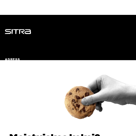
Sitra
ADRESS
Östersjögatan 11–13, PB 160,
00181 Helsingfors
Ankomstinstruktioner
FÖRETAGS-ID
0202132-3
TELEFON
+358 294 618 991
E-POST
sitra@sitra.fi