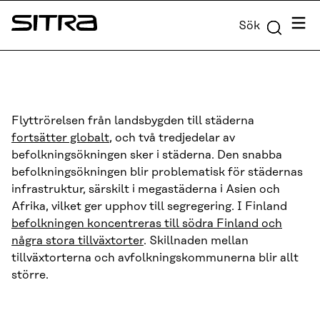
Skip to
Meny
Sök
content
Sitra
↓
Flyttrörelsen från landsbygden till städerna
fortsätter globalt
, och två tredjedelar av
befolkningsökningen sker i städerna. Den snabba
befolkningsökningen blir problematisk för städernas
infrastruktur, särskilt i megastäderna i Asien och
Afrika, vilket ger upphov till segregering. I Finland
befolkningen koncentreras till södra Finland och
några stora tillväxtorter
. Skillnaden mellan
tillväxtorterna och avfolkningskommunerna blir allt
större.