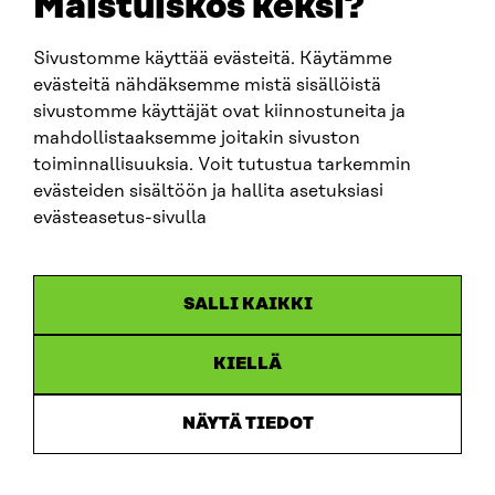
Maistuiskos keksi?
fornamn.efternamn@sitra.fi
Sivustomme käyttää evästeitä. Käytämme
evästeitä nähdäksemme mistä sisällöistä
SITRA PÅ SOCIALA MEDIER
sivustomme käyttäjät ovat kiinnostuneita ja
mahdollistaaksemme joitakin sivuston
LinkedIn
toiminnallisuuksia. Voit tutustua tarkemmin
Instagram
evästeiden sisältöön ja hallita asetuksiasi
YouTube
evästeasetus-sivulla
SALLI KAIKKI
Dataskydd
KIELLÄ
Cookieinställningar
Rapporteringskanal
NÄYTÄ TIEDOT
Tillgänglighetsutredning
Beskrivning av handlingsoffentligheten
Sitra’s digitala kommunikation och webbtjänster