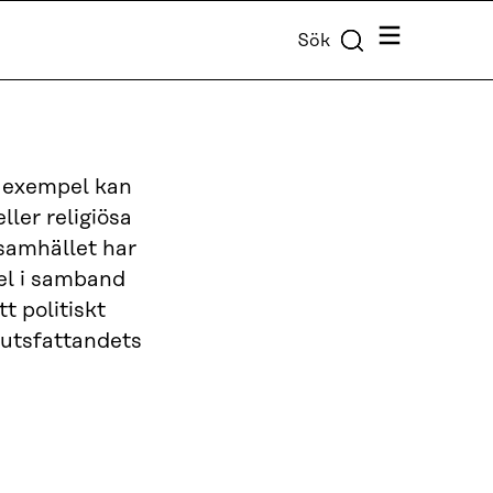
Meny
Sök
 exempel kan
ller religiösa
 samhället har
pel i samband
t politiskt
lutsfattandets