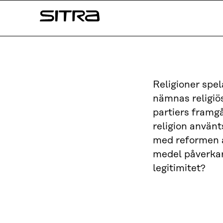
Skip to
Sitra
content
↓
Religioner spel
nämnas religiös
partiers framgå
religion använt
med reformen av
medel påverkar
legitimitet?