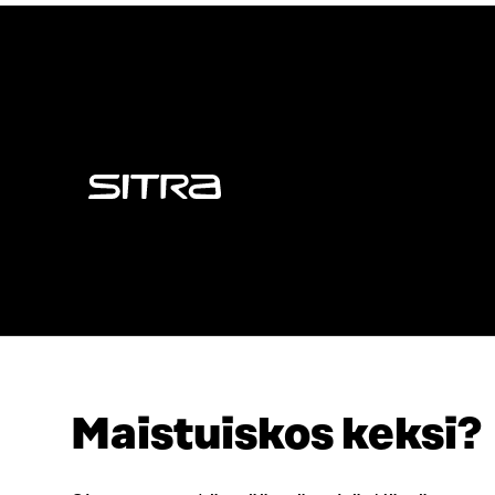
Sitra
Maistuiskos keksi?
ADRESS
TELEFON
Östersjögatan 11–13, PB 160,
+358 2