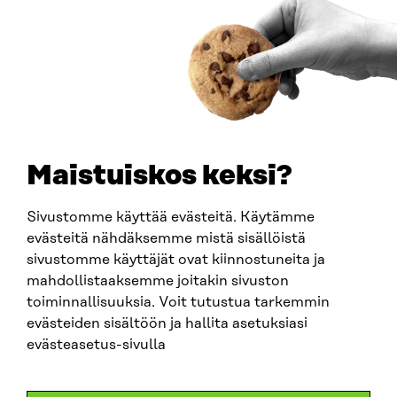
Ankomstinstruktioner
FÖRETAGS-ID
0202132-3
TELEFON
+358 294 618 991
E-POST
sitra@sitra.fi
Maistuiskos keksi?
fornamn.efternamn@sitra.fi
Sivustomme käyttää evästeitä. Käytämme
evästeitä nähdäksemme mistä sisällöistä
SITRA PÅ SOCIALA MEDIER
sivustomme käyttäjät ovat kiinnostuneita ja
mahdollistaaksemme joitakin sivuston
LinkedIn
toiminnallisuuksia. Voit tutustua tarkemmin
Instagram
evästeiden sisältöön ja hallita asetuksiasi
YouTube
evästeasetus-sivulla