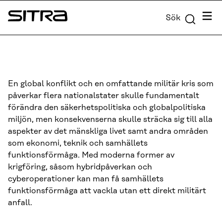
Skip to
Meny
Sök
content
Sitra
↓
En global konflikt och en omfattande militär kris som
påverkar flera nationalstater skulle fundamentalt
förändra den säkerhetspolitiska och globalpolitiska
miljön, men konsekvenserna skulle sträcka sig till alla
aspekter av det mänskliga livet samt andra områden
som ekonomi, teknik och samhällets
funktionsförmåga. Med moderna former av
krigföring, såsom hybridpåverkan och
cyberoperationer kan man få samhällets
funktionsförmåga att vackla utan ett direkt militärt
anfall.