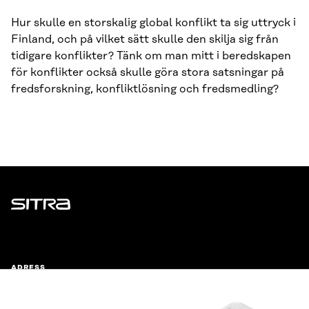
Hur skulle en storskalig global konflikt ta sig uttryck i
Finland, och på vilket sätt skulle den skilja sig från
tidigare konflikter? Tänk om man mitt i beredskapen
för konflikter också skulle göra stora satsningar på
fredsforskning, konfliktlösning och fredsmedling?
Sitra
ADRESS
Östersjögatan 11–13, PB 160,
00181 Helsingfors