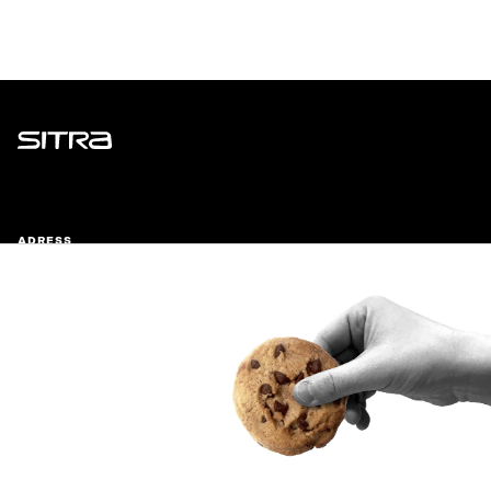
Sitra
ADRESS
Östersjögatan 11–13, PB 160,
00181 Helsingfors
Ankomstinstruktioner
FÖRETAGS-ID
0202132-3
TELEFON
+358 294 618 991
E-POST