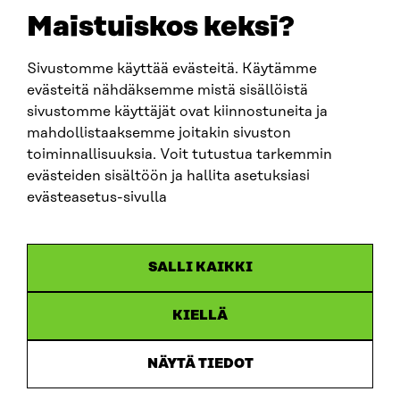
sitra@sitra.fi
Maistuiskos keksi?
fornamn.efternamn@sitra.fi
Sivustomme käyttää evästeitä. Käytämme
evästeitä nähdäksemme mistä sisällöistä
SITRA PÅ SOCIALA MEDIER
sivustomme käyttäjät ovat kiinnostuneita ja
mahdollistaaksemme joitakin sivuston
LinkedIn
toiminnallisuuksia. Voit tutustua tarkemmin
Instagram
evästeiden sisältöön ja hallita asetuksiasi
YouTube
evästeasetus-sivulla
SALLI KAIKKI
Dataskydd
KIELLÄ
Cookieinställningar
Rapporteringskanal
NÄYTÄ TIEDOT
Tillgänglighetsutredning
Beskrivning av handlingsoffentligheten