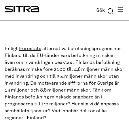
Skip to
Meny
Sök
content
Sitra
↓
Enligt
Eurostats
alternativa befolkningsprognos hör
Finland till de EU-länder vars befolkning minskar,
även om invandringen beaktas . Finlands befolkning
beräknas minska före 2100 till 4,8 miljoner människor
med invandring och till 3,4 miljoner människor utan
invandring. De motsvarande siffrorna för Sverige är
13 miljoner och 8,8 miljoner människor. Tänk om
Finlands befolkning minskade snabbare än i
prognoserna till tre miljoner? Hur ska vi då anpassa
samhällets tjänster? Vad innebär det för olika
regioner i Finland?