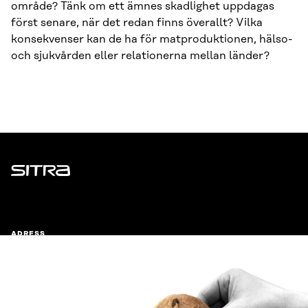
område? Tänk om ett ämnes skadlighet uppdagas
först senare, när det redan finns överallt? Vilka
konsekvenser kan de ha för matproduktionen, hälso-
och sjukvården eller relationerna mellan länder?
Sitra
ADRESS
Östersjögatan 11–13, PB 160,
00181 Helsingfors
Ankomstinstruktioner
FÖRETAGS-ID