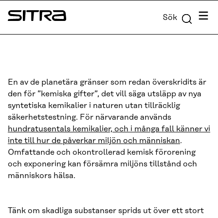
Skip to
Meny
Sök
content
Sitra
↓
En av de planetära gränser som redan överskridits är
den för ”kemiska gifter”, det vill säga utsläpp av nya
syntetiska kemikalier i naturen utan tillräcklig
säkerhetstestning. För närvarande används
hundratusentals kemikalier, och i många fall känner vi
inte till hur de påverkar miljön och människan
.
Omfattande och okontrollerad kemisk förorening
och exponering kan försämra miljöns tillstånd och
människors hälsa.
Tänk om skadliga substanser sprids ut över ett stort