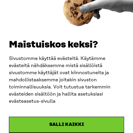
0202132-3
TELEFON
+358 294 618 991
E-POST
sitra@sitra.fi
Maistuiskos keksi?
fornamn.efternamn@sitra.fi
Sivustomme käyttää evästeitä. Käytämme
evästeitä nähdäksemme mistä sisällöistä
SITRA PÅ SOCIALA MEDIER
sivustomme käyttäjät ovat kiinnostuneita ja
mahdollistaaksemme joitakin sivuston
LinkedIn
toiminnallisuuksia. Voit tutustua tarkemmin
Instagram
evästeiden sisältöön ja hallita asetuksiasi
YouTube
evästeasetus-sivulla
SALLI KAIKKI