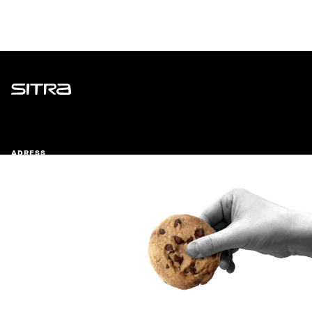
Sitra
ADRESS
Östersjögatan 11–13, PB 160,
00181 Helsingfors
Ankomstinstruktioner
FÖRETAGS-ID
0202132-3
TELEFON
+358 294 618 991
E-POST