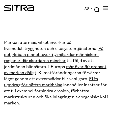
Skip to
Meny
Sök
content
Sitra
↓
Marken utarmas, vilket inverkar på
livsmedelstryggheten och ekosystemtjänsterna.
På
det globala planet lever 1,7 miljarder människor i
regioner där skördarna minskar
till följd av att
jordmånen blir sämre. I Europa
mår över 60 procent
av marken dåligt
. Klimatförändringarna förvärrar
läget genom att extremväder blir vanligare.
EU:s
uppdrag för bättre markhälsa
innehåller insatser för
att till exempel förhindra erosion, förbättra
markstrukturen och öka inlagringen av organiskt kol i
marken.