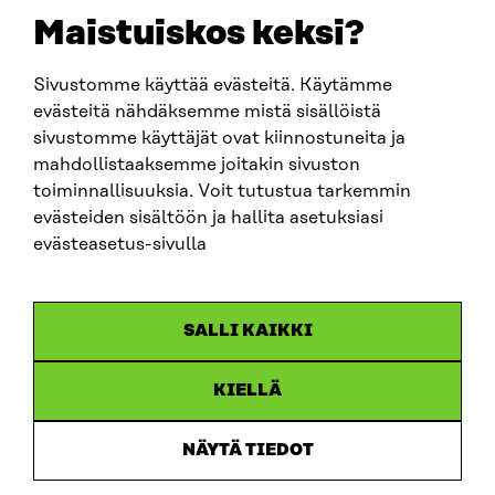
sitra@sitra.fi
Maistuiskos keksi?
fornamn.efternamn@sitra.fi
Sivustomme käyttää evästeitä. Käytämme
evästeitä nähdäksemme mistä sisällöistä
SITRA PÅ SOCIALA MEDIER
sivustomme käyttäjät ovat kiinnostuneita ja
mahdollistaaksemme joitakin sivuston
LinkedIn
toiminnallisuuksia. Voit tutustua tarkemmin
Instagram
evästeiden sisältöön ja hallita asetuksiasi
YouTube
evästeasetus-sivulla
SALLI KAIKKI
Dataskydd
KIELLÄ
Cookieinställningar
Rapporteringskanal
NÄYTÄ TIEDOT
Tillgänglighetsutredning
Beskrivning av handlingsoffentligheten