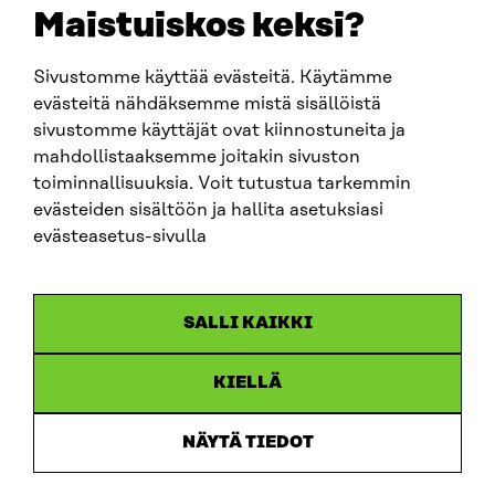
sitra@sitra.fi
Maistuiskos keksi?
fornamn.efternamn@sitra.fi
Sivustomme käyttää evästeitä. Käytämme
evästeitä nähdäksemme mistä sisällöistä
SITRA PÅ SOCIALA MEDIER
sivustomme käyttäjät ovat kiinnostuneita ja
mahdollistaaksemme joitakin sivuston
LinkedIn
toiminnallisuuksia. Voit tutustua tarkemmin
Instagram
evästeiden sisältöön ja hallita asetuksiasi
YouTube
evästeasetus-sivulla
SALLI KAIKKI
Dataskydd
KIELLÄ
Cookieinställningar
Rapporteringskanal
NÄYTÄ TIEDOT
Tillgänglighetsutredning
Beskrivning av handlingsoffentligheten