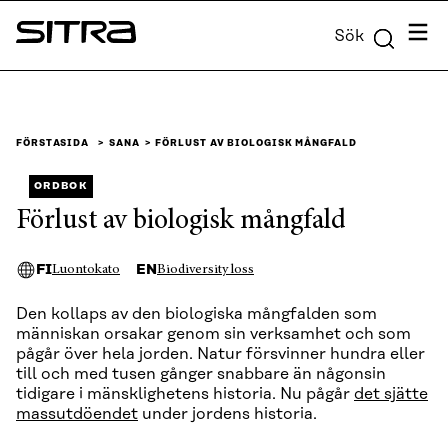
Skip to
Meny
Sök
content
Sitra
↓
FÖRSTASIDA
SANA
FÖRLUST AV BIOLOGISK MÅNGFALD
ORDBOK
Förlust av biologisk mångfald
FI
EN
Luontokato
Biodiversity loss
Den kollaps av den biologiska mångfalden som
människan orsakar genom sin verksamhet och som
pågår över hela jorden. Natur försvinner hundra eller
till och med tusen gånger snabbare än någonsin
tidigare i mänsklighetens historia. Nu pågår
det sjätte
massutdöendet
under jordens historia.