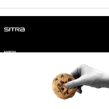
Sitra
ADRESS
Östersjögatan 11–13, PB 160,
00181 Helsingfors
Ankomstinstruktioner
FÖRETAGS-ID
0202132-3
TELEFON
+358 294 618 991
E-POST