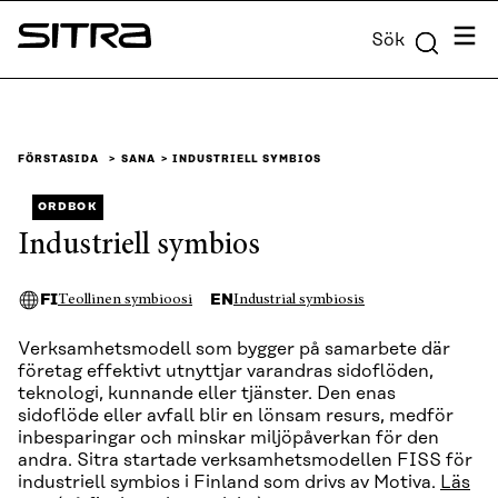
Skip to
Meny
Sök
content
Sitra
↓
FÖRSTASIDA
SANA
INDUSTRIELL SYMBIOS
ORDBOK
Industriell symbios
FI
EN
Teollinen symbioosi
Industrial symbiosis
Verksamhetsmodell som bygger på samarbete där
företag effektivt utnyttjar varandras sidoflöden,
teknologi, kunnande eller tjänster. Den enas
sidoflöde eller avfall blir en lönsam resurs, medför
inbesparingar och minskar miljöpåverkan för den
andra. Sitra startade verksamhetsmodellen FISS för
industriell symbios i Finland som drivs av Motiva.
Läs