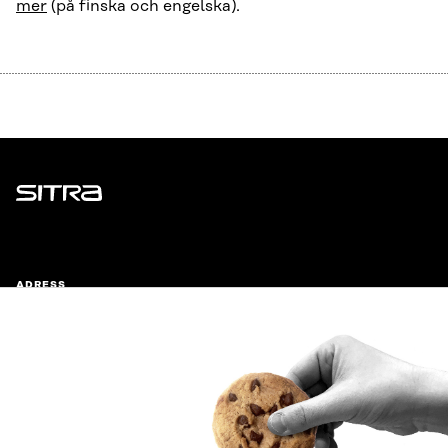
mer
(på finska och engelska).
Sitra
ADRESS
Östersjögatan 11–13, PB 160,
00181 Helsingfors
Ankomstinstruktioner
FÖRETAGS-ID
0202132-3