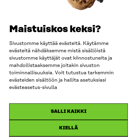
TELEFON
+358 294 618 991
E-POST
sitra@sitra.fi
Maistuiskos keksi?
fornamn.efternamn@sitra.fi
Sivustomme käyttää evästeitä. Käytämme
evästeitä nähdäksemme mistä sisällöistä
SITRA PÅ SOCIALA MEDIER
sivustomme käyttäjät ovat kiinnostuneita ja
mahdollistaaksemme joitakin sivuston
LinkedIn
toiminnallisuuksia. Voit tutustua tarkemmin
Instagram
evästeiden sisältöön ja hallita asetuksiasi
YouTube
evästeasetus-sivulla
SALLI KAIKKI
Dataskydd
KIELLÄ
Cookieinställningar