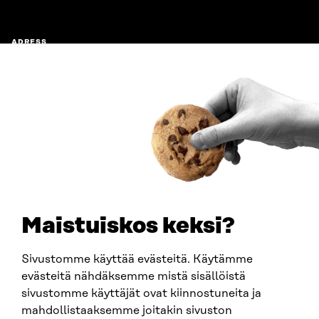
ADRESS
Östersjögatan 11–13, PB 160,
00181 Helsingfors
Ankomstinstruktioner
FÖRETAGS-ID
0202132-3
TELEFON
+358 294 618 991
E-POST
sitra@sitra.fi
Maistuiskos keksi?
fornamn.efternamn@sitra.fi
Sivustomme käyttää evästeitä. Käytämme
evästeitä nähdäksemme mistä sisällöistä
SITRA PÅ SOCIALA MEDIER
sivustomme käyttäjät ovat kiinnostuneita ja
mahdollistaaksemme joitakin sivuston