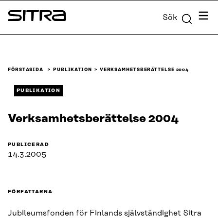
Skip to
Meny
Sök
content
Sitra
↓
FÖRSTASIDA
PUBLIKATION
VERKSAMHETS­BERÄTTELSE 2004
PUBLIKATION
Verksamhets­berättelse 2004
PUBLICERAD
14.3.2005
FÖRFATTARNA
Jubileumsfonden för Finlands självständighet Sitra