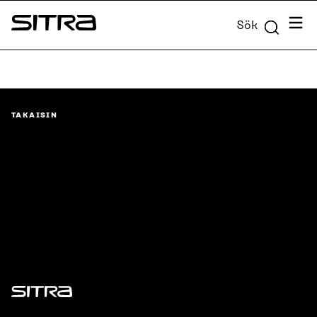
Skip to
Meny
Sök
content
Sitra
↓
TAKAISIN
Sitra