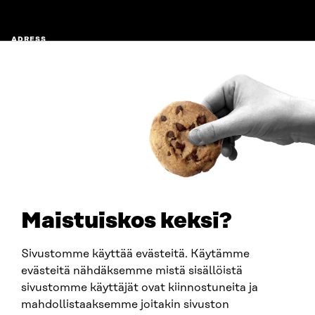
ADRESS
Östersjögatan 11–13, PB 160,
00181 Helsingfors
Ankomstinstruktioner
FÖRETAGS-ID
0202132-3
TELEFON
+358 294 618 991
E-POST
sitra@sitra.fi
Maistuiskos keksi?
fornamn.efternamn@sitra.fi
Sivustomme käyttää evästeitä. Käytämme
evästeitä nähdäksemme mistä sisällöistä
SITRA PÅ SOCIALA MEDIER
sivustomme käyttäjät ovat kiinnostuneita ja
mahdollistaaksemme joitakin sivuston