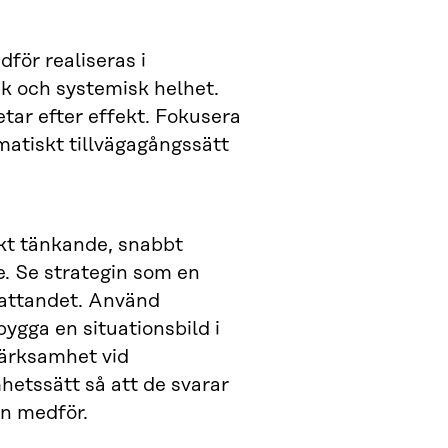
för realiseras i
sk och systemisk helhet.
etar efter effekt. Fokusera
atiskt tillvägagångssätt
iskt tänkande, snabbt
e. Se strategin som en
sfattandet. Använd
bygga en situationsbild i
märksamhet vid
hetssätt så att de svarar
en medför.