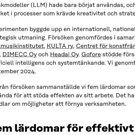
åkmodeller (LLM) hade bara börjat användas, oc
et i processer som krävde kreativitet och strat
rimenten byggde upp en internationell, nationell
ategisk utmaning. Försöken genomfördes i sama
kmusikinstitutet
,
KULTA ry
,
Centret för konstfr
,
DIMECC Oy
och
Headai Oy
.
Gofore
stödde förs
ficiell intelligens och systemtänkande. Vi genom
tember 2024.
från försöken sammanställde vi fem lärdomar so
nda för att stöda effekten av sitt arbete. Det ha
dlar om möjligheter att förnya verksamheten.
m lärdomar för effektivt