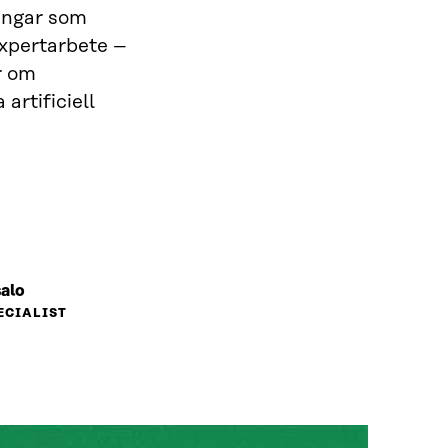
ningar som
expertarbete –
er om
rtificiell
salo
ECIALIST