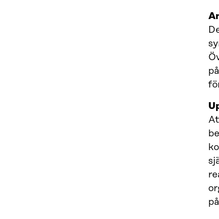
An
De
sy
Öv
på
fö
Up
At
be
ko
sj
re
or
på