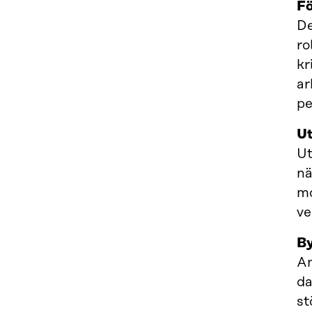
Fö
De
ro
kr
ar
pe
Ut
Ut
nä
mo
ve
By
An
da
st