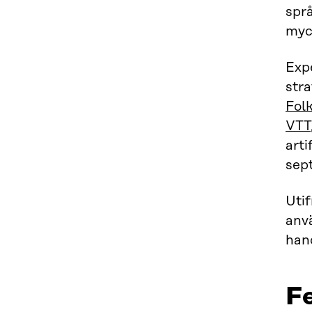
spr
myck
Expe
str
Fol
VTT
arti
sep
Uti
anvä
han
Fe