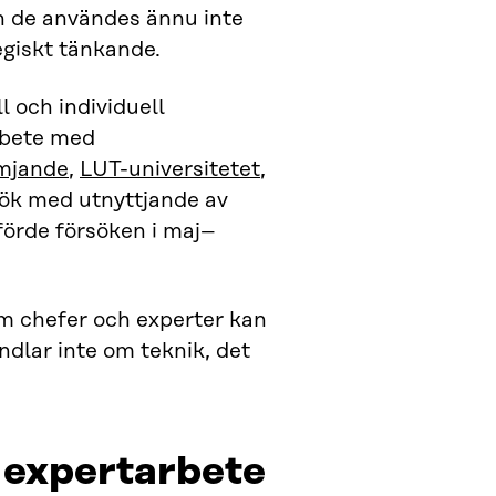
h de användes ännu inte
egiskt tänkande.
 och individuell
rbete med
ämjande
,
LUT-universitetet
,
ök med utnyttjande av
förde försöken i maj–
m chefer och experter kan
ndlar inte om teknik, det
 expertarbete