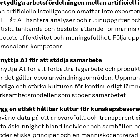
rtydliga arbetsfördelningen mellan artificiell 
n artificiella intelligensen ersätter inte expert
ll. Låt AI hantera analyser och rutinuppgifter oc
itiskt tänkande och beslutsfattande för människo
betets effektivitet och meningsfullhet. Följa up
rsonalens kompetens.
nyttja AI för att stödja samarbete
nyttja AI för att förbättra lagarbete och produkt
r det gäller dess användningsområden. Uppmunt
diga och stärka kulturen för kontinuerligt lära
rksamhetsmodeller som stöder samarbetet.
gg en etiskt hållbar kultur för kunskapsbasera
vänd data på ett ansvarsfullt och transparent s
taläskunnighet bland individer och samhällen och
öder etiska principer och en människocentrerad 