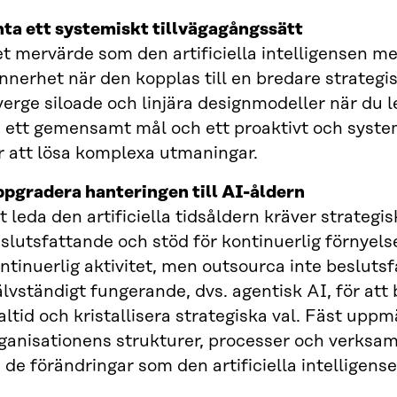
ta ett systemiskt tillvägagångssätt
t mervärde som den artificiella intelligensen med
nnerhet när den kopplas till en bredare strategi
erge siloade och linjära designmodeller när du l
 ett gemensamt mål och ett proaktivt och system
r att lösa komplexa utmaningar.
pgradera hanteringen till AI-åldern
t leda den artificiella tidsåldern kräver strateg
slutsfattande och stöd för kontinuerlig förnyels
ntinuerlig aktivitet, men outsourca inte beslut
älvständigt fungerande, dvs. agentisk AI, för att 
altid och kristallisera strategiska val. Fäst upp
ganisationens strukturer, processer och verksam
 de förändringar som den artificiella intelligens