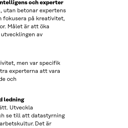
intelligens och experter
en, utan betonar expertens
h fokusera på kreativitet,
r. Målet är att öka
p utvecklingen av
ivitet, men var specifik
ra experterna att vara
nde och
d ledning
ätt. Utveckla
 se till att datastyrning
arbetskultur. Det är