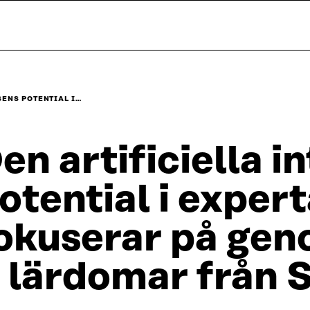
SENS POTENTIAL I…
en artificiella i
otential i exper
okuserar på gen
 lärdomar från S