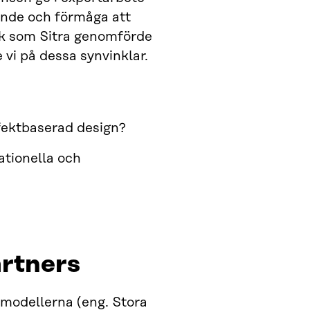
ande och förmåga att
sök som Sitra genomförde
vi på dessa synvinklar.
effektbaserad design?
nationella och
rtners
kmodellerna (eng. Stora