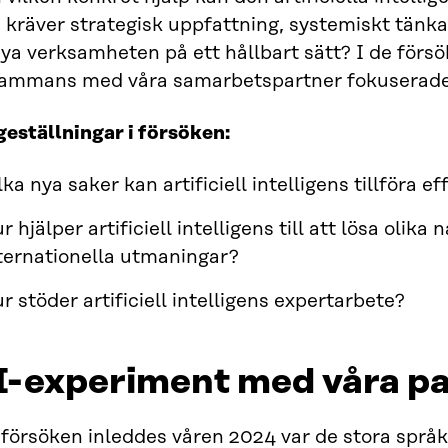
 kräver strategisk uppfattning, systemiskt tänk
nya verksamheten på ett hållbart sätt? I de för
lsammans med våra samarbetspartner fokuserade 
geställningar i försöken:
lka nya saker kan artificiell intelligens tillföra 
r hjälper artificiell intelligens till att lösa olika 
ternationella utmaningar?
r stöder artificiell intelligens expertarbete?
I-experiment med våra pa
 försöken inleddes våren 2024 var de stora språ