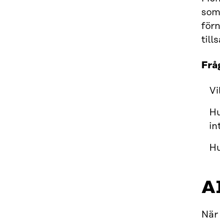
som
för
til
Frå
Vi
Hu
in
Hu
A
När