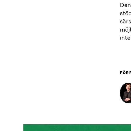
Den 
stöd
särs
möj
inte
FÖR