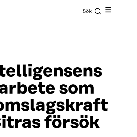
Meny
Sök
ntelligensens
tarbete som
omslagskraft
itras försök