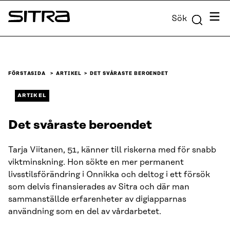
Skip to
Meny
Sök
content
Sitra
↓
FÖRSTASIDA
ARTIKEL
DET SVÅRASTE BEROENDET
ARTIKEL
Det svåraste beroendet
Tarja Viitanen, 51, känner till riskerna med för snabb
viktminskning. Hon sökte en mer permanent
livsstilsförändring i Onnikka och deltog i ett försök
som delvis finansierades av Sitra och där man
sammanställde erfarenheter av digiapparnas
användning som en del av vårdarbetet.