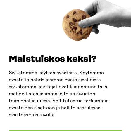
Ankomstinstruktioner
FÖRETAGS-ID
0202132-3
TELEFON
+358 294 618 991
E-POST
sitra@sitra.fi
Maistuiskos keksi?
fornamn.efternamn@sitra.fi
Sivustomme käyttää evästeitä. Käytämme
evästeitä nähdäksemme mistä sisällöistä
SITRA PÅ SOCIALA MEDIER
sivustomme käyttäjät ovat kiinnostuneita ja
mahdollistaaksemme joitakin sivuston
LinkedIn
toiminnallisuuksia. Voit tutustua tarkemmin
Instagram
evästeiden sisältöön ja hallita asetuksiasi
YouTube
evästeasetus-sivulla