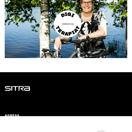
Sitra
ADRESS
Östersjögatan 11–13, PB 160,
00181 Helsingfors