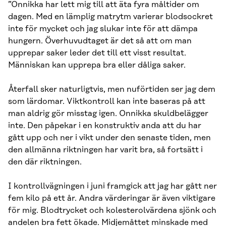
”Onnikka har lett mig till att äta fyra måltider om
dagen. Med en lämplig matrytm varierar blodsockret
inte för mycket och jag slukar inte för att dämpa
hungern. Överhuvudtaget är det så att om man
upprepar saker leder det till ett visst resultat.
Människan kan upprepa bra eller dåliga saker.
Återfall sker naturligtvis, men nuförtiden ser jag dem
som lärdomar. Viktkontroll kan inte baseras på att
man aldrig gör misstag igen. Onnikka skuldbelägger
inte. Den påpekar i en konstruktiv anda att du har
gått upp och ner i vikt under den senaste tiden, men
den allmänna riktningen har varit bra, så fortsätt i
den där riktningen.
I kontrollvägningen i juni framgick att jag har gått ner
fem kilo på ett år. Andra värderingar är även viktigare
för mig. Blodtrycket och kolesterolvärdena sjönk och
andelen bra fett ökade. Midjemåttet minskade med