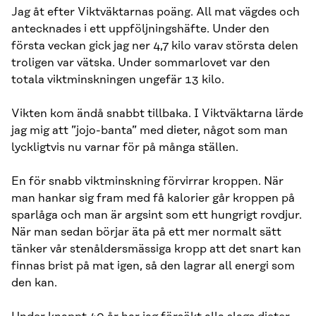
Jag åt efter Viktväktarnas poäng. All mat vägdes och
antecknades i ett uppföljningshäfte. Under den
första veckan gick jag ner 4,7 kilo varav största delen
troligen var vätska. Under sommarlovet var den
totala viktminskningen ungefär 13 kilo.
Vikten kom ändå snabbt tillbaka. I Viktväktarna lärde
jag mig att ”jojo-banta” med dieter, något som man
lyckligtvis nu varnar för på många ställen.
En för snabb viktminskning förvirrar kroppen. När
man hankar sig fram med få kalorier går kroppen på
sparlåga och man är argsint som ett hungrigt rovdjur.
När man sedan börjar äta på ett mer normalt sätt
tänker vår stenåldersmässiga kropp att det snart kan
finnas brist på mat igen, så den lagrar all energi som
den kan.