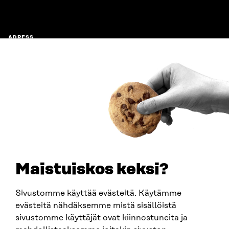
ADRESS
Östersjögatan 11–13, PB 160,
00181 Helsingfors
Ankomstinstruktioner
FÖRETAGS-ID
0202132-3
TELEFON
+358 294 618 991
E-POST
sitra@sitra.fi
Maistuiskos keksi?
fornamn.efternamn@sitra.fi
Sivustomme käyttää evästeitä. Käytämme
evästeitä nähdäksemme mistä sisällöistä
SITRA PÅ SOCIALA MEDIER
sivustomme käyttäjät ovat kiinnostuneita ja