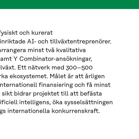
fysiskt och kurerat
riktade AI- och tillväxtentreprenörer.
rangera minst två kvalitativa
samt Y Combinator-ansökningar,
illväxt. Ett nätverk med 300–500
rka ekosystemet. Målet är att årligen
nternationell finansiering och få minst
ikt bidrar projektet till att befästa
iciell intelligens, öka sysselsättningen
gs internationella konkurrenskraft.