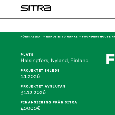
Skip to
Sitra
content
↓
FÖRSTASIDA
RAHOITETTU HANKE
FOUNDERS HOUSE R
F
PLATS
Helsingfors, Nyland, Finland
PROJEKTET INLEDS
1.1.2026
PROJEKTET AVSLUTAS
31.12.2026
FINANSIERING FRÅN SITRA
40000€