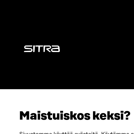
Sitra
Maistuiskos keksi?
ADRESS
TELEFON
Östersjögatan 11–13, PB 160,
+358 2