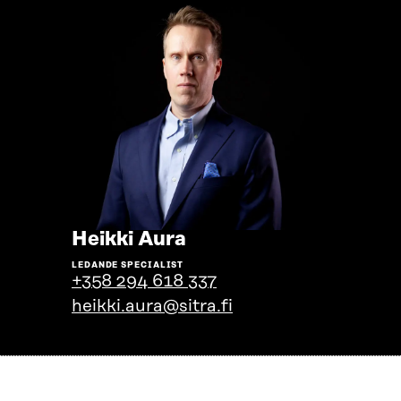
Gå
Heikki Aura
till
LEDANDE SPECIALIST
personens
+358 294 618 337
profil
heikki.aura@sitra.fi