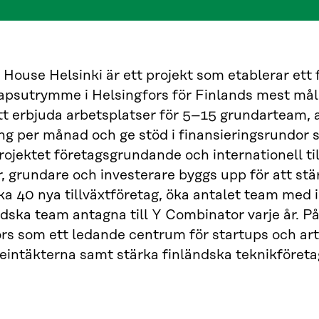
House Helsinki är ett projekt som etablerar ett 
sutrymme i Helsingfors för Finlands mest målin
 erbjuda arbetsplatser för 5–15 grundarteam, ar
g per månad och ge stöd i finansieringsrundor 
rojektet företagsgrundande och internationell t
, grundare och investerare byggs upp för att stä
ka 40 nya tillväxtföretag, öka antalet team med i
ndska team antagna till Y Combinator varje år. På s
rs som ett ledande centrum för startups och artif
eintäkterna samt stärka finländska teknikföreta