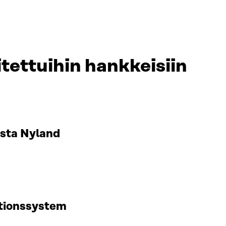
tettuihin hankkeisiin
rsta Nyland
ationssystem