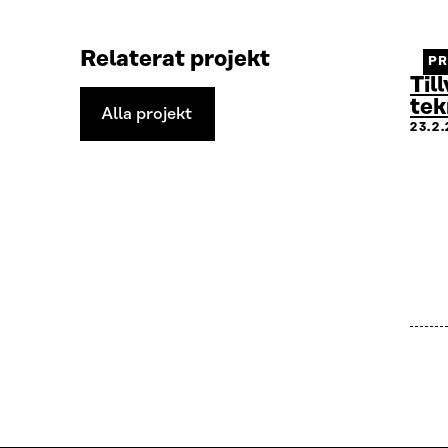
Relaterat projekt
P
Til
tek
Alla projekt
Alla
23.2
projekt