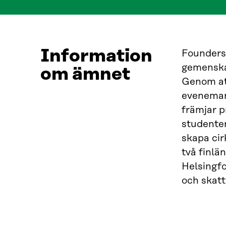
Information
Founders 
gemenskap
om ämnet
Genom att
eveneman
främjar p
studenter
skapa cir
två finlä
Helsingfo
och skatt