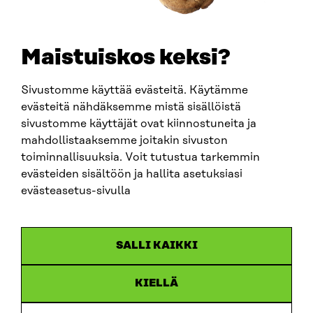
+358 294 618 991
E-POST
sitra@sitra.fi
Maistuiskos keksi?
fornamn.efternamn@sitra.fi
Sivustomme käyttää evästeitä. Käytämme
evästeitä nähdäksemme mistä sisällöistä
SITRA PÅ SOCIALA MEDIER
sivustomme käyttäjät ovat kiinnostuneita ja
mahdollistaaksemme joitakin sivuston
LinkedIn
toiminnallisuuksia. Voit tutustua tarkemmin
Instagram
evästeiden sisältöön ja hallita asetuksiasi
YouTube
evästeasetus-sivulla
SALLI KAIKKI
Dataskydd
KIELLÄ
Cookieinställningar
Rapporteringskanal