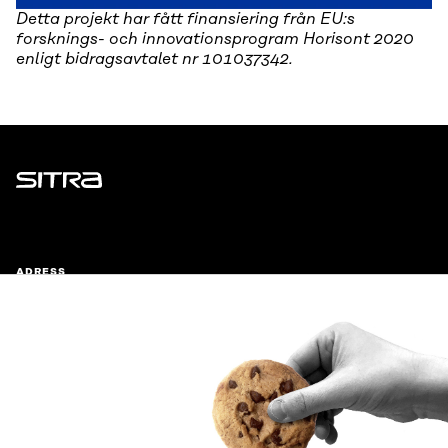
Detta projekt har fått finansiering från EU:s
forsknings- och innovationsprogram Horisont 2020
enligt bidragsavtalet nr 101037342.
Sitra
ADRESS
Östersjögatan 11–13, PB 160,
00181 Helsingfors
Ankomstinstruktioner
FÖRETAGS-ID
0202132-3
TELEFON