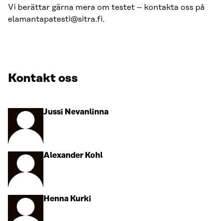
Vi berättar gärna mera om testet – kontakta oss på
elamantapatesti@sitra.fi.
Kontakt oss
Gå
Jussi Nevanlinna
till
personens
profil
Gå
Alexander Kohl
till
personens
profil
Gå
Henna Kurki
till
personens