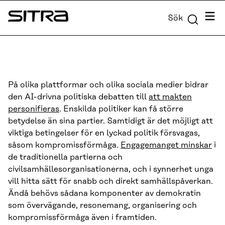
Skip to
Meny
Sök
content
Sitra
↓
På olika plattformar och olika sociala medier bidrar
den AI-drivna politiska debatten till
att makten
personifieras
. Enskilda politiker kan få större
betydelse än sina partier. Samtidigt är det möjligt att
viktiga betingelser för en lyckad politik försvagas,
såsom kompromissförmåga.
Engagemanget minskar
i
de traditionella partierna och
civilsamhällesorganisationerna, och i synnerhet unga
vill hitta sätt för snabb och direkt samhällspåverkan.
Ändå behövs sådana komponenter av demokratin
som övervägande, resonemang, organisering och
kompromissförmåga även i framtiden.