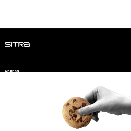
Sitra
ADRESS
Östersjögatan 11–13, PB 160,
00181 Helsingfors
Ankomstinstruktioner
FÖRETAGS-ID
0202132-3
TELEFON
+358 294 618 991