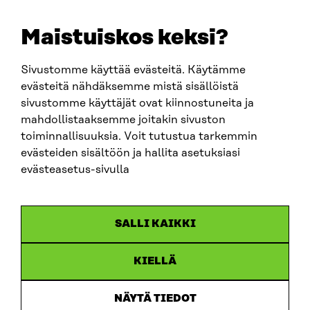
E-POST
sitra@sitra.fi
Maistuiskos keksi?
fornamn.efternamn@sitra.fi
Sivustomme käyttää evästeitä. Käytämme
evästeitä nähdäksemme mistä sisällöistä
SITRA PÅ SOCIALA MEDIER
sivustomme käyttäjät ovat kiinnostuneita ja
mahdollistaaksemme joitakin sivuston
LinkedIn
toiminnallisuuksia. Voit tutustua tarkemmin
Instagram
evästeiden sisältöön ja hallita asetuksiasi
YouTube
evästeasetus-sivulla
SALLI KAIKKI
Dataskydd
KIELLÄ
Cookieinställningar
Rapporteringskanal
NÄYTÄ TIEDOT
Tillgänglighetsutredning