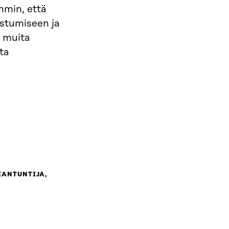
mmin, että
istumiseen ja
n muita
ta
IANTUNTIJA,