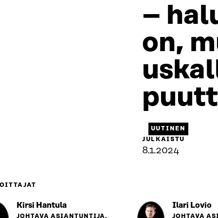
– hal
on, m
uskal
puut
UUTINEN
JULKAISTU
8.1.2024
OITTAJAT
Kirsi Hantula
Ilari Lovio
JOHTAVA ASIANTUNTIJA,
JOHTAVA AS