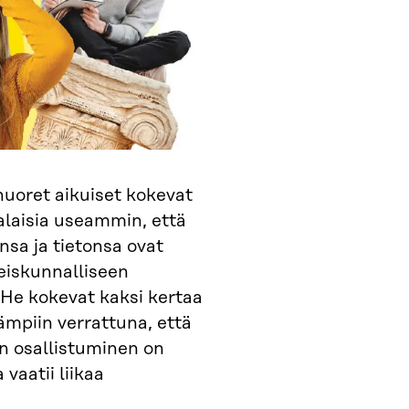
uoret aikuiset kokevat
laisia useammin, että
sa ja tietonsa ovat
teiskunnalliseen
 He kokevat kaksi kertaa
mpiin verrattuna, että
n osallistuminen on
vaatii liikaa