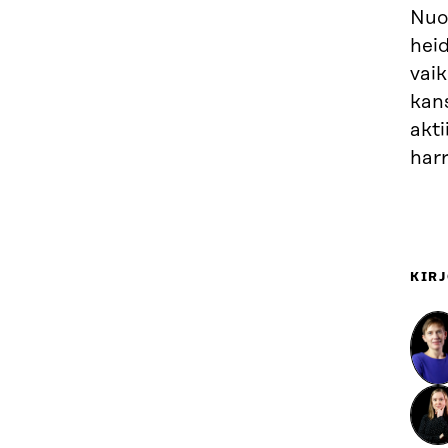
Nuo
heid
vai
kan
akti
harr
KIRJ