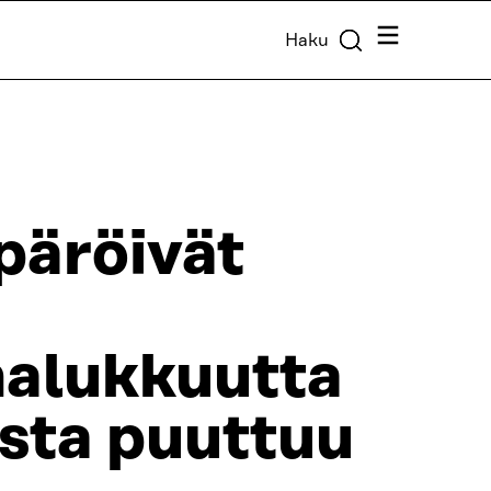
Valikko
Haku
päröivät
halukkuutta
usta puuttuu