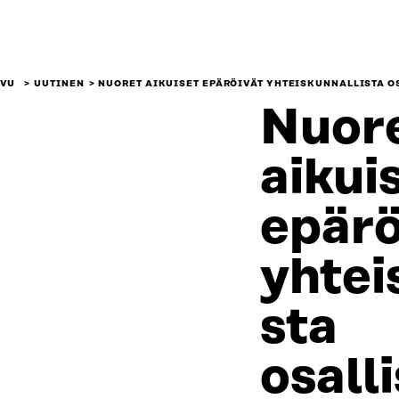
IVU
UUTINEN
NUORET AIKUISET EPÄRÖIVÄT YHTEISKUNNALLISTA O
Nuor
aikui
epärö
yhtei
sta
osall