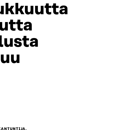
ukkuutta
utta
lusta
tuu
IANTUNTIJA,