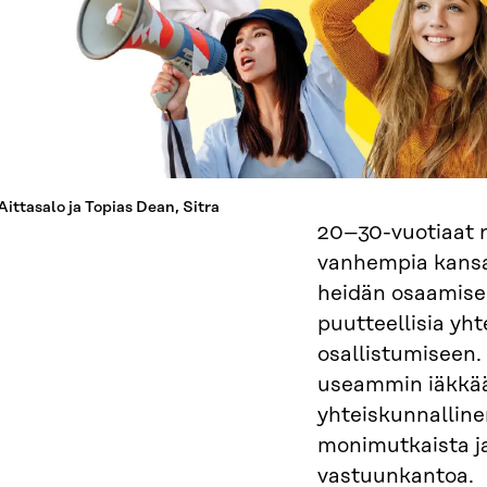
Aittasalo ja Topias Dean, Sitra
20–30-vuotiaat n
vanhempia kansa
heidän osaamisen
puutteellisia yh
osallistumiseen.
useammin iäkkää
yhteiskunnalline
monimutkaista ja 
vastuunkantoa.