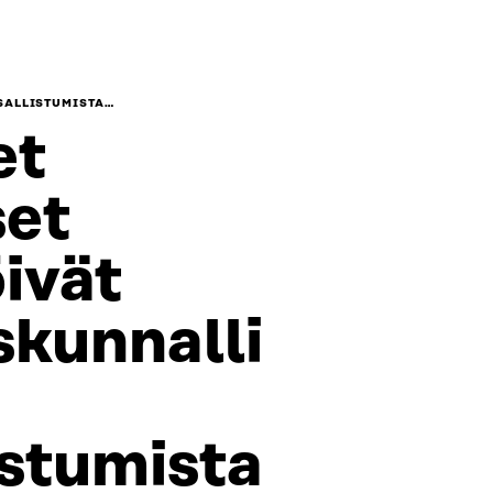
SALLISTUMISTA…
et
set
ivät
skunnalli
istumista