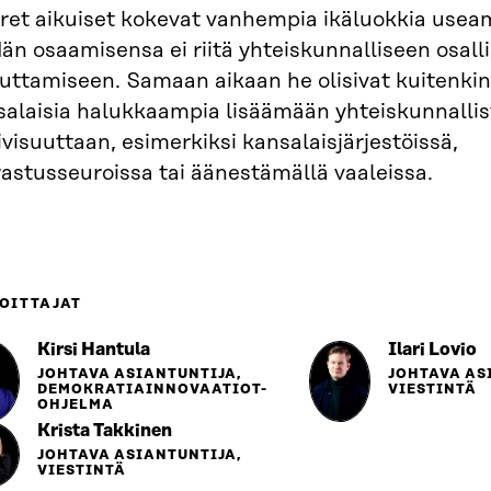
ret aikuiset kokevat vanhempia ikäluokkia usea
än osaamisensa ei riitä yhteiskunnalliseen osall
kuttamiseen. Samaan aikaan he olisivat kuitenki
salaisia halukkaampia lisäämään yhteiskunnallis
ivisuuttaan, esimerkiksi kansalaisjärjestöissä,
astusseuroissa tai äänestämällä vaaleissa.
OITTAJAT
Kirsi Hantula
Ilari Lovio
JOHTAVA ASIANTUNTIJA,
JOHTAVA AS
DEMOKRATIAINNOVAATIOT-
VIESTINTÄ
OHJELMA
Krista Takkinen
JOHTAVA ASIANTUNTIJA,
VIESTINTÄ