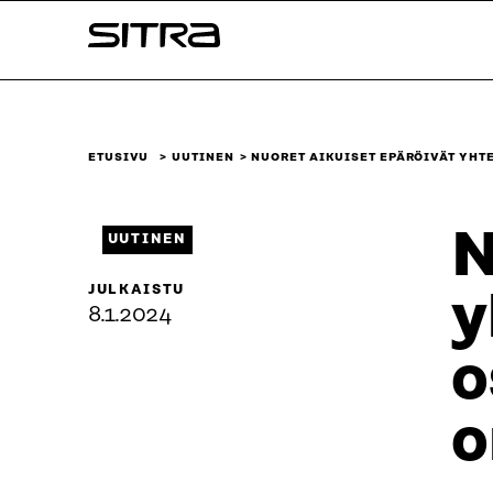
Siirry
Sitra
suoraan
sisältöön
↓
ETUSIVU
UUTINEN
NUORET AIKUISET EPÄRÖIVÄT YHT
N
UUTINEN
JULKAISTU
y
8.1.2024
o
o