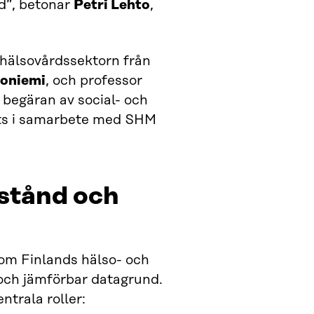
nd”, betonar
Petri Lehto
,
hälsovårdssektorn från
ioniemi
, och professor
 begäran av social- och
rts i samarbete med SHM
lstånd och
om Finlands hälso- och
och jämförbar datagrund.
ntrala roller: