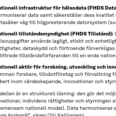
tionell infrastruktur för hälsodata (FHDS Data
rmoniserar data samt säkerställer dess kvalitet
tasäker väg till högpresterande datorsystem (su
tionell tillståndsmyndighet (FHDS Tillstånd):
S
lsouppgifter används lagligt, etiskt och enhetli
ttigheter, dataskydd och förtroende förverkliga
littrade tillståndsförfaranden till en enda nation
tionell aktör för forskning, utveckling och in
mman forskare, tillväxtföretag och förvaltning fö
kert inom värdeskapande, innovationer och styrn
ellen är en strukturell lösning: den gör det möjl
vationer, individens rättigheter och styrningen a
gemensam nationell modell. Data harmoniseras e
a ändamål”, säger Olli Kallioniemi.