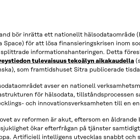
land bör inrätta ett nationellt hälsodataområde 
 Space) för att lösa finansieringskrisen inom so
splittrade informationshanteringen. Detta föres
veystiedon tulevaisuus tekoälyn aikakaudella
(
nska), som framtidshuset Sitra publicerade tisd
sodataområdet avser en nationell verksamhetsm
astrukturen för hälsodata, tillståndsprocessen s
cklings- och innovationsverksamheten till en en
ovet av reformen är akut, eftersom en åldrande 
juklighet ökar efterfrågan på tjänster samtidig
pa. Artificiell intelligens utvecklas snabbt och s