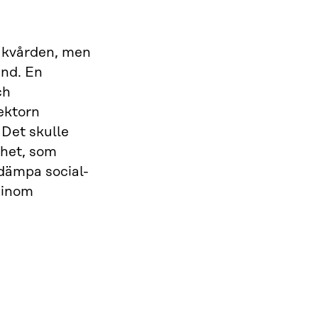
jukvården, men
and. En
ch
ektorn
 Det skulle
lhet, som
t dämpa social-
 inom