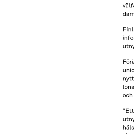
välf
däm
Fin
info
utn
Förä
uni
nyt
löna
och 
”Ett
utny
häl