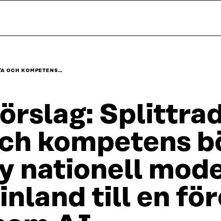
TA OCH KOMPETENS…
örslag: Splittra
ch kompetens b
y nationell mode
inland till en f