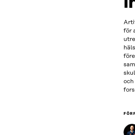
i
Arti
för 
utre
häl
före
saml
skul
och
fors
FÖR