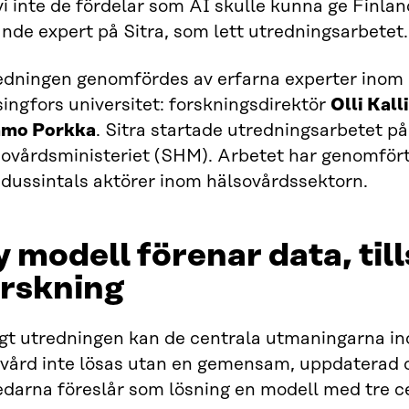
vi inte de fördelar som AI skulle kunna ge Finla
nde expert på Sitra, som lett utredningsarbetet.
edningen genomfördes av erfarna experter inom 
ingfors universitet: forskningsdirektör
Olli Kall
mo Porkka
. Sitra startade utredningsarbetet på
sovårdsministeriet (SHM). Arbetet har genomfö
 dussintals aktörer inom hälsovårdssektorn.
 modell förenar data, til
orskning
igt utredningen kan de centrala utmaningarna in
kvård inte lösas utan en gemensam, uppdaterad 
darna föreslår som lösning en modell med tre ce