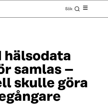
Meny
Sök
d hälsodata
ör samlas –
ll skulle göra
öregångare