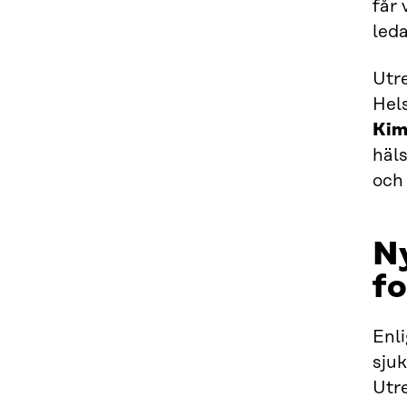
får 
leda
Utr
Hels
Kim
häl
och
Ny
f
Enl
sju
Utre