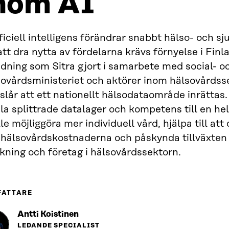
nom AI
ficiell intelligens förändrar snabbt hälso- och s
att dra nytta av fördelarna krävs förnyelse i Finl
dning som Sitra gjort i samarbete med social- o
sovårdsministeriet och aktörer inom hälsovårdss
slår att ett nationellt hälsodataområde inrättas.
a splittrade datalager och kompetens till en he
le möjliggöra mer individuell vård, hjälpa till at
 hälsovårdskostnaderna och påskynda tillväxten
kning och företag i hälsovårdssektorn.
FATTARE
Antti Koistinen
LEDANDE SPECIALIST