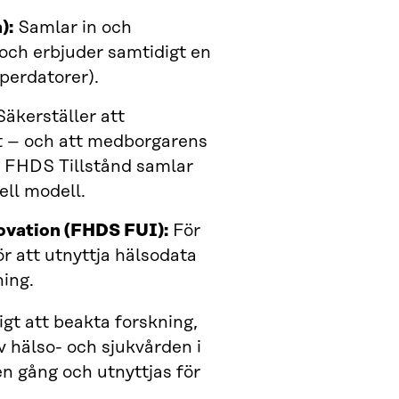
):
Samlar in och
 och erbjuder samtidigt en
perdatorer).
äkerställer att
gt – och att medborgarens
s. FHDS Tillstånd samlar
ell modell.
novation (FHDS FUI):
För
r att utnyttja hälsodata
ing.
igt att beakta forskning,
v hälso- och sjukvården i
n gång och utnyttjas för