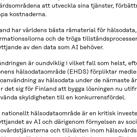
ärdsområdena att utveckla sina tjänster, förbätt
pa kostnaderna.
land har världens bästa råmaterial för hälsodat
rmationssilorna och de tröga tillståndsprocesser
yttjande av den data som AI behöver.
ndringen är oundviklig i vilket fall som helst, e
onens hälsodataområde (EHDS) förpliktar medle
toanvändning av hälsodata under de närmaste år
r det sig för Finland att bygga lösningen nu ut
vända skyldigheten till en konkurrensfördel.
 nationellt hälsodataområde är en kritisk invest
ttjandet av AI och därigenom förnyelsen av soci
sovårdstjänsterna och tillväxten inom hälsovård