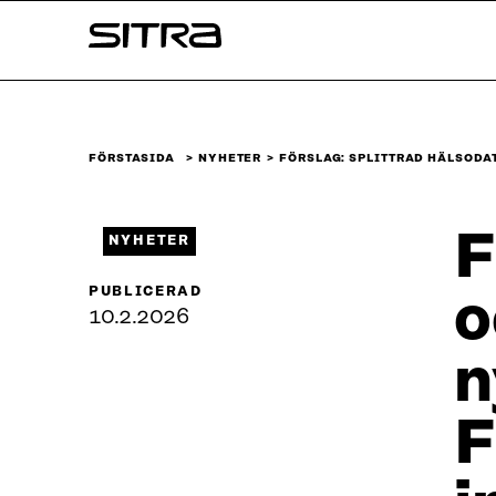
Skip to
Sitra
content
↓
FÖRSTASIDA
NYHETER
FÖRSLAG: SPLITTRAD HÄLSODA
F
NYHETER
PUBLICERAD
o
10.2.2026
n
F