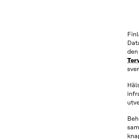
Fin
Data
den 
Ter
sve
Häl
infr
utve
Beh
sams
knap