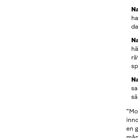
Na
ha
da
Na
hä
rä
sp
Na
sa
sä
”Mod
inno
en 
mång