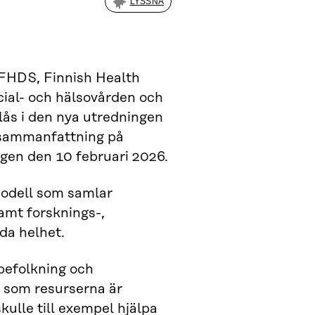
LYSSNA
(FHDS, Finnish Health
cial- och hälsovården och
lås i den nya utredningen
sammanfattning på
agen den 10 februari 2026.
odell som samlar
amt forsknings-,
da helhet.
befolkning och
t som resurserna är
kulle till exempel hjälpa