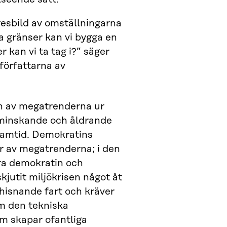
gesbild av omställningarna
ka gränser kan vi bygga en
 kan vi ta tag i?” säger
 författarna av
en av megatrenderna ur
 minskande och åldrande
framtid. Demokratins
ar av megatrenderna; i den
ra demokratin och
jutit miljökrisen något åt
 hisnande fart och kräver
m den tekniska
som skapar ofantliga