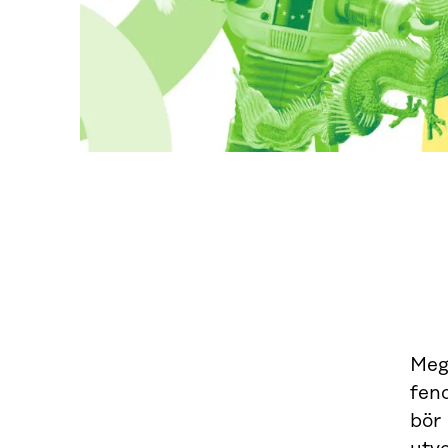
Mega
fen
bör 