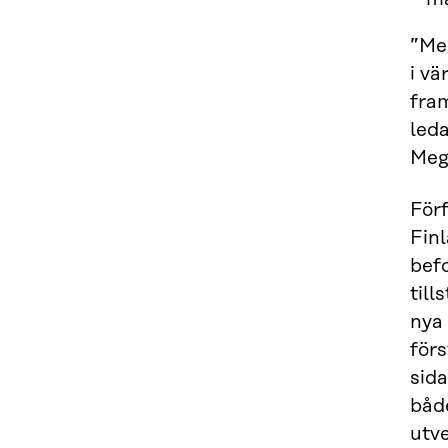
”Meg
i vä
fram
led
Meg
För
Fin
befo
till
nya
förs
sida
båd
utve