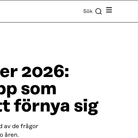
Meny
Sök
er 2026:
opp som
t förnya sig
 av de frågor
o åren.