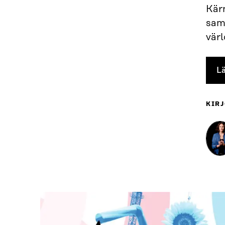
Kärn
samh
värl
Lä
KIRJ