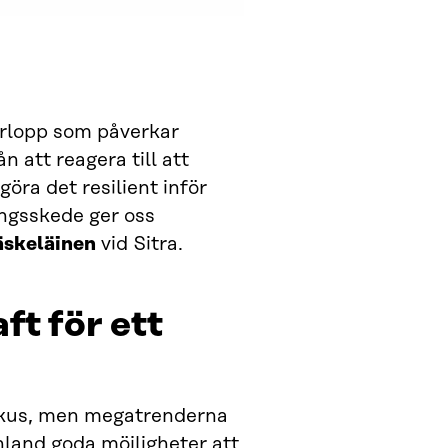
örlopp som påverkar
 att reagera till att
öra det resilient inför
ingsskede ger oss
äskeläinen
vid Sitra.
t för ett
okus, men megatrenderna
nland goda möjligheter att