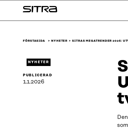
Skip to
Sitra
content
↓
FÖRSTASIDA
NYHETER
SITRAS MEGATRENDER 2026: U
S
NYHETER
PUBLICERAD
U
1.1.2026
t
Den
som 