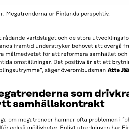
ur: Megatrenderna ur Finlands perspektiv.
t rådande världsläget och de stora utvecklingsf
ands framtid understryker behovet att övergå från
a målmedvetet för att reformera samhället och g
tida omställningar. Det positiva är att ett brytn
dlingsutrymme”, säger överombudsman
Atte Jä
gatrenderna som drivkraf
ytt samhällskontrakt
råga om megatrender hamnar ofta problemen i f
ör också möjligheter. Enligt utredningen har Fi