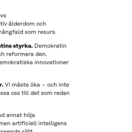
vs
ktiv ålderdom och
 mångfald som resurs.
ins styrka.
Demokratin
och reformera den.
demokratiska innovationer
r.
Vi måste öka – och inte
ssa oss till det som redan
nd annat höja
n artificiell intelligens
tseende sätt.