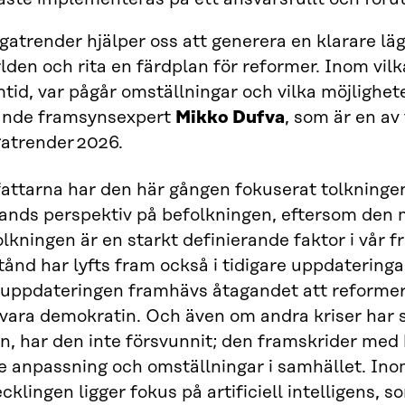
atrender hjälper oss att generera en klarare lä
rlden och rita en färdplan för reformer. Inom vil
tid, var pågår omställningar och vilka möjligheter
ande framsynsexpert
Mikko Dufva
, som är en av
atrender 2026.
fattarna har den här gången fokuserat tolkning
lands perspektiv på befolkningen, eftersom den
lkningen är en starkt definierande faktor i vår 
stånd har lyfts fram också i tidigare uppdatering
 uppdateringen framhävs åtagandet att reforme
vara demokratin. Och även om andra kriser har sk
n, har den inte försvunnit; den framskrider med
e anpassning och omställningar i samhället. Ino
cklingen ligger fokus på artificiell intelligens, 