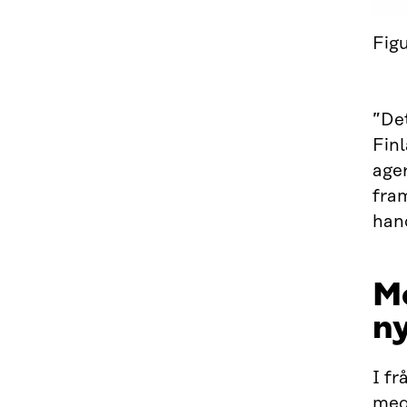
Fig
”De
Finl
ager
fram
han
Me
n
I f
medf