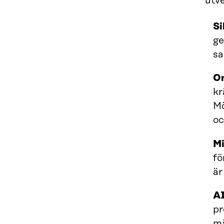
utve
Si
ge
sa
Om
kr
Mö
oc
Mi
fö
är
AI
pr
må