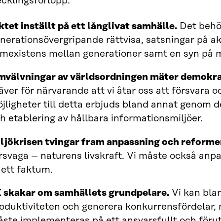
cklingsförlopp:
ktet inställt på ett långlivat samhälle.
Det behö
nerationsövergripande rättvisa, satsningar på a
mexistens mellan generationer samt en syn på
välvningar av världsordningen mäter demokrat
äver för närvarande att vi åtar oss att försvara 
jligheter till detta erbjuds bland annat genom 
h etablering av hållbara informationsmiljöer.
ljökrisen tvingar fram anpassning och reforme
rsvaga – naturens livskraft. Vi måste också anpa
 ett faktum.
 skakar om samhällets grundpelare.
Vi kan bla
oduktiviteten och generera konkurrensfördelar, me
ste implementeras på ett ansvarsfullt och föru