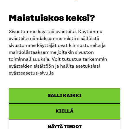
E-POST
sitra@sitra.fi
Maistuiskos keksi?
fornamn.efternamn@sitra.fi
Sivustomme käyttää evästeitä. Käytämme
evästeitä nähdäksemme mistä sisällöistä
SITRA PÅ SOCIALA MEDIER
sivustomme käyttäjät ovat kiinnostuneita ja
mahdollistaaksemme joitakin sivuston
LinkedIn
toiminnallisuuksia. Voit tutustua tarkemmin
Instagram
evästeiden sisältöön ja hallita asetuksiasi
YouTube
evästeasetus-sivulla
SALLI KAIKKI
Dataskydd
KIELLÄ
Cookieinställningar
Rapporteringskanal
NÄYTÄ TIEDOT