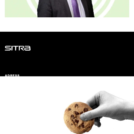
Sitra
ADRESS
Östersjögatan 11–13, PB 160,
00181 Helsingfors
Ankomstinstruktioner
FÖRETAGS-ID
0202132-3
TELEFON
+358 294 618 991