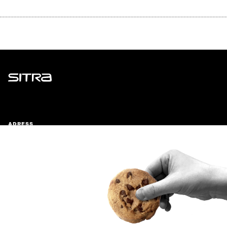
Sitra
ADRESS
Östersjögatan 11–13, PB 160,
00181 Helsingfors
Ankomstinstruktioner
FÖRETAGS-ID
0202132-3
TELEFON
+358 294 618 991