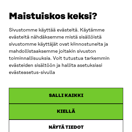
E-POST
sitra@sitra.fi
Maistuiskos keksi?
fornamn.efternamn@sitra.fi
Sivustomme käyttää evästeitä. Käytämme
evästeitä nähdäksemme mistä sisällöistä
SITRA PÅ SOCIALA MEDIER
sivustomme käyttäjät ovat kiinnostuneita ja
mahdollistaaksemme joitakin sivuston
LinkedIn
toiminnallisuuksia. Voit tutustua tarkemmin
Instagram
evästeiden sisältöön ja hallita asetuksiasi
YouTube
evästeasetus-sivulla
SALLI KAIKKI
Dataskydd
KIELLÄ
Cookieinställningar
Rapporteringskanal
NÄYTÄ TIEDOT
Tillgänglighetsutredning