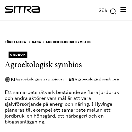
Skip to
Meny
Sök
content
Sitra
↓
FÖRSTASIDA
SANA
AGROEKOLOGISK SYMBIOS
ORDBOK
Agroekologisk symbios
FI
EN
Agroekologinen symbioosi
Agroecological symbiosis
Ett samarbetsnätverk bestående av flera jordbruk
och andra aktörer vars mål är att vara
självförsörjande på energi och näring. I Hyvinge
planeras till exempel ett samarbete mellan ett
jordbruk, en hönsgård, ett närbageri och en
biogasanläggning.