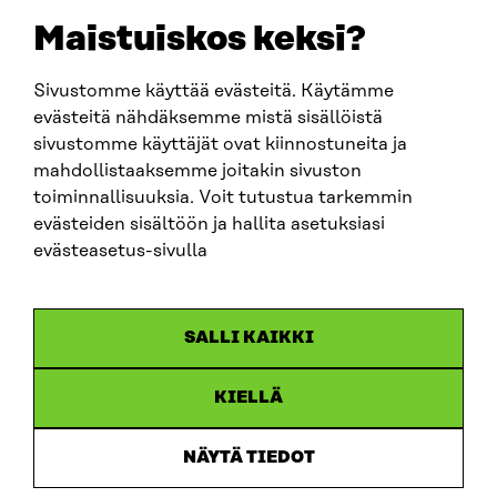
sitra@sitra.fi
Maistuiskos keksi?
fornamn.efternamn@sitra.fi
Sivustomme käyttää evästeitä. Käytämme
evästeitä nähdäksemme mistä sisällöistä
SITRA PÅ SOCIALA MEDIER
sivustomme käyttäjät ovat kiinnostuneita ja
mahdollistaaksemme joitakin sivuston
LinkedIn
toiminnallisuuksia. Voit tutustua tarkemmin
Instagram
evästeiden sisältöön ja hallita asetuksiasi
YouTube
evästeasetus-sivulla
SALLI KAIKKI
Dataskydd
KIELLÄ
Cookieinställningar
Rapporteringskanal
NÄYTÄ TIEDOT
Tillgänglighetsutredning
Beskrivning av handlingsoffentligheten