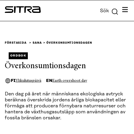
Skip to
Meny
Sök
content
Sitra
↓
FÖRSTASIDA
SANA
ÖVERKONSUMTIONSDAGEN
ORDBOK
Överkonsumtionsdagen
FI
EN
Ylikulutuspäivä
Earth overshoot day
Den dag på året när människans ekologiska avtryck
beräknas överskrida jordens årliga biokapacitet eller
förmåga att producera förnybara naturresurser och
hantera de växthusgasutsläpp som användningen av
fossila bränslen orsakar.