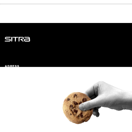
Sitra
ADRESS
Östersjögatan 11–13, PB 160,
00181 Helsingfors
Ankomstinstruktioner
FÖRETAGS-ID
0202132-3
TELEFON
+358 294 618 991
E-POST