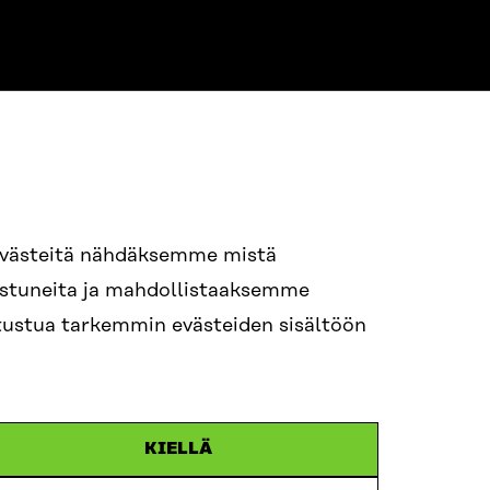
94 618 991
evästeitä nähdäksemme mistä
nostuneita ja mahdollistaaksemme
itra.fi
tutustua tarkemmin evästeiden sisältöön
n.efternamn@sitra.fi
KIELLÄ