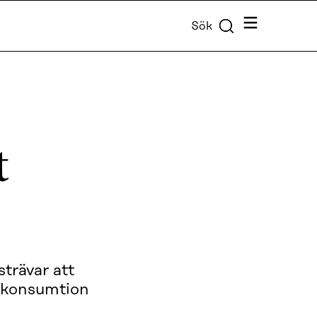
Meny
Sök
t
trävar att
h konsumtion