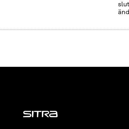
slu
änd
Sitra