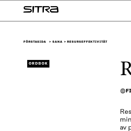
Skip to
Sitra
content
↓
FÖRSTASIDA
SANA
RESURSEFFEKTIVITÄT
R
ORDBOK
F
Res
min
av 