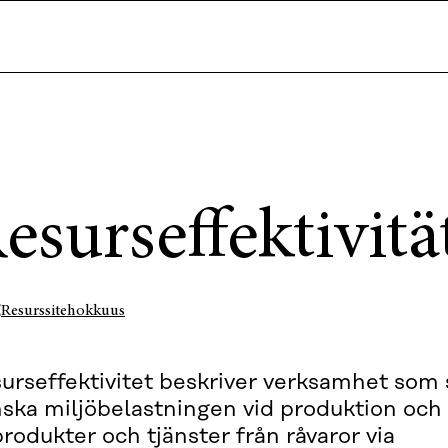
esurseffektivitä
I
Resurssitehokkuus
urseffektivitet beskriver verksamhet som s
ska miljöbelastningen vid produktion oc
produkter och tjänster från råvaror via