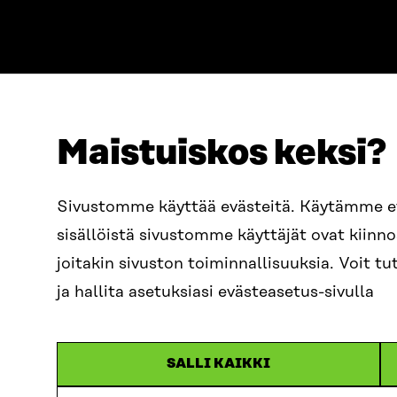
Maistuiskos keksi?
ADRESS
TELEFON
Östersjögatan 11–13, PB 160,
+358 2
Sivustomme käyttää evästeitä. Käytämme 
00181 Helsingfors
sisällöistä sivustomme käyttäjät ovat kiin
E-POST
Ankomstinstruktioner
sitra@s
joitakin sivuston toiminnallisuuksia. Voit 
FÖRETAGS-ID
0202132-3
fornam
ja hallita asetuksiasi evästeasetus-sivulla
SALLI KAIKKI