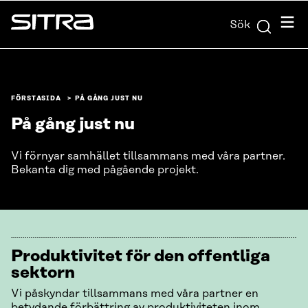
Skip to
Meny
Sök
content
Sitra
↓
FÖRSTASIDA
PÅ GÅNG JUST NU
På gång just nu
Vi förnyar samhället tillsammans med våra partner.
Bekanta dig med pågående projekt.
Produktivitet för den offentliga
sektorn
Vi påskyndar tillsammans med våra partner en
betydande förbättring av produktiviteten inom