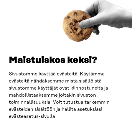
Ankomstinstruktioner
FÖRETAGS-ID
0202132-3
TELEFON
+358 294 618 991
E-POST
sitra@sitra.fi
Maistuiskos keksi?
fornamn.efternamn@sitra.fi
Sivustomme käyttää evästeitä. Käytämme
evästeitä nähdäksemme mistä sisällöistä
SITRA PÅ SOCIALA MEDIER
sivustomme käyttäjät ovat kiinnostuneita ja
mahdollistaaksemme joitakin sivuston
LinkedIn
toiminnallisuuksia. Voit tutustua tarkemmin
Instagram
evästeiden sisältöön ja hallita asetuksiasi
YouTube
evästeasetus-sivulla