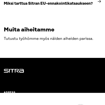
Miksi tarttua Sitran EU-ennakointikatsaukseen?
Muita aiheitamme
Tutustu työhömme myös näiden aiheiden parissa.
Sitra
ADRESS
Östersjögatan 11–13, PB 160,
00181 Helsingfors