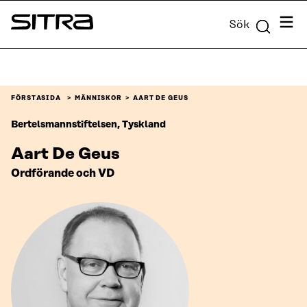
Skip to
Meny
Sök
content
Sitra
↓
FÖRSTASIDA
MÄNNISKOR
AART DE GEUS
Bertelsmannstiftelsen, Tyskland
Aart De Geus
Ordförande och VD