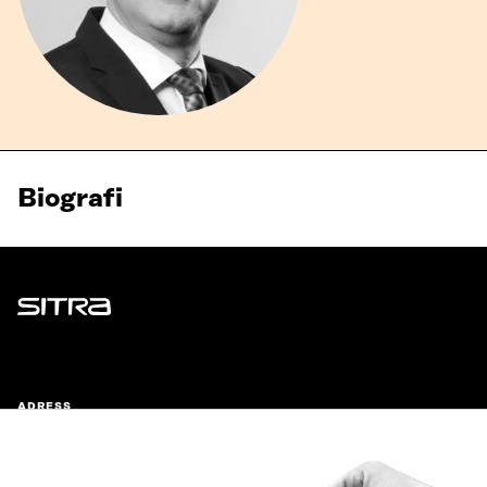
Biografi
Sitra
ADRESS
Östersjögatan 11–13, PB 160,
00181 Helsingfors