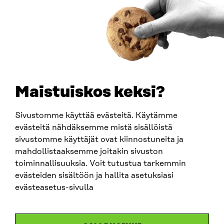
Ankomstinstruktioner
FÖRETAGS-ID
0202132-3
TELEFON
+358 294 618 991
E-POST
sitra@sitra.fi
Maistuiskos keksi?
fornamn.efternamn@sitra.fi
Sivustomme käyttää evästeitä. Käytämme
evästeitä nähdäksemme mistä sisällöistä
SITRA PÅ SOCIALA MEDIER
sivustomme käyttäjät ovat kiinnostuneita ja
mahdollistaaksemme joitakin sivuston
LinkedIn
toiminnallisuuksia. Voit tutustua tarkemmin
Instagram
evästeiden sisältöön ja hallita asetuksiasi
YouTube
evästeasetus-sivulla