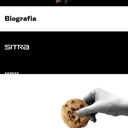
Biografia
Sitra
ADRESS
Östersjögatan 11–13, PB 160,
00181 Helsingfors
Ankomstinstruktioner
FÖRETAGS-ID
0202132-3
TELEFON