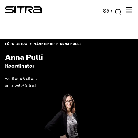
Skip to
Meny
Sök
content
Sitra
↓
FÖRSTASIDA
MÄNNISKOR
ANNA PULLI
Anna Pulli
Koordinator
+358 294 618 257
anna.pulli@sitra.fi