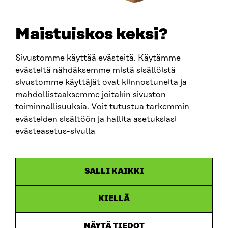
+358 294 618 991
E-POST
sitra@sitra.fi
Maistuiskos keksi?
fornamn.efternamn@sitra.fi
Sivustomme käyttää evästeitä. Käytämme
evästeitä nähdäksemme mistä sisällöistä
SITRA PÅ SOCIALA MEDIER
sivustomme käyttäjät ovat kiinnostuneita ja
mahdollistaaksemme joitakin sivuston
LinkedIn
toiminnallisuuksia. Voit tutustua tarkemmin
Instagram
evästeiden sisältöön ja hallita asetuksiasi
YouTube
evästeasetus-sivulla
SALLI KAIKKI
Dataskydd
KIELLÄ
Cookieinställningar
Rapporteringskanal
NÄYTÄ TIEDOT