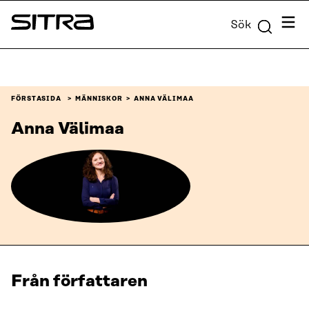
Skip to
Meny
Sök
content
Sitra
↓
FÖRSTASIDA
MÄNNISKOR
ANNA VÄLIMAA
Anna Välimaa
Från författaren