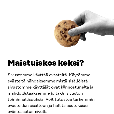
Östersjögatan 11–13, PB 160,
00181 Helsingfors
Ankomstinstruktioner
FÖRETAGS-ID
0202132-3
TELEFON
+358 294 618 991
E-POST
sitra@sitra.fi
Maistuiskos keksi?
fornamn.efternamn@sitra.fi
Sivustomme käyttää evästeitä. Käytämme
evästeitä nähdäksemme mistä sisällöistä
SITRA PÅ SOCIALA MEDIER
sivustomme käyttäjät ovat kiinnostuneita ja
mahdollistaaksemme joitakin sivuston
LinkedIn
toiminnallisuuksia. Voit tutustua tarkemmin
Instagram
evästeiden sisältöön ja hallita asetuksiasi
YouTube
evästeasetus-sivulla