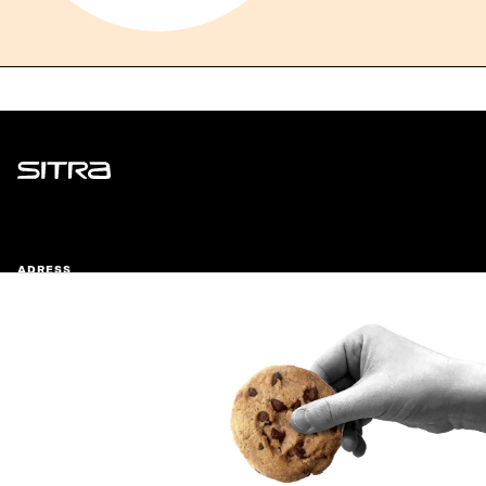
Sitra
ADRESS
Östersjögatan 11–13, PB 160,
00181 Helsingfors
Ankomstinstruktioner
FÖRETAGS-ID
0202132-3
TELEFON
+358 294 618 991