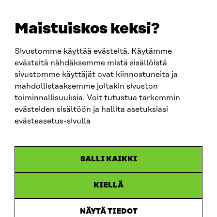
E-POST
sitra@sitra.fi
Maistuiskos keksi?
fornamn.efternamn@sitra.fi
Sivustomme käyttää evästeitä. Käytämme
evästeitä nähdäksemme mistä sisällöistä
SITRA PÅ SOCIALA MEDIER
sivustomme käyttäjät ovat kiinnostuneita ja
mahdollistaaksemme joitakin sivuston
LinkedIn
toiminnallisuuksia. Voit tutustua tarkemmin
Instagram
evästeiden sisältöön ja hallita asetuksiasi
YouTube
evästeasetus-sivulla
SALLI KAIKKI
Dataskydd
KIELLÄ
Cookieinställningar
Rapporteringskanal
NÄYTÄ TIEDOT
Tillgänglighetsutredning