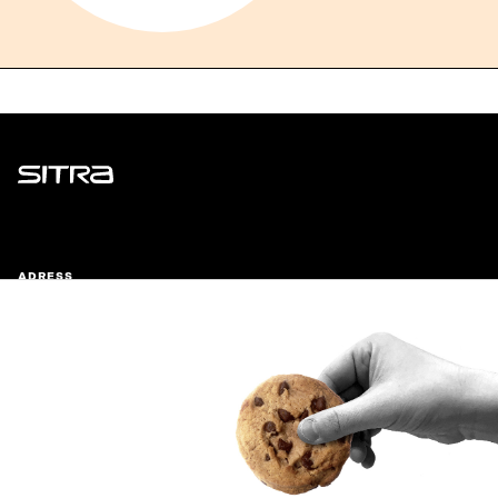
Sitra
ADRESS
Östersjögatan 11–13, PB 160,
00181 Helsingfors
Ankomstinstruktioner
FÖRETAGS-ID
0202132-3
TELEFON
+358 294 618 991