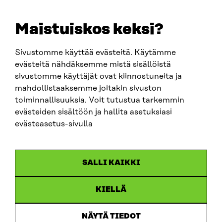
E-POST
sitra@sitra.fi
Maistuiskos keksi?
fornamn.efternamn@sitra.fi
Sivustomme käyttää evästeitä. Käytämme
evästeitä nähdäksemme mistä sisällöistä
SITRA PÅ SOCIALA MEDIER
sivustomme käyttäjät ovat kiinnostuneita ja
mahdollistaaksemme joitakin sivuston
LinkedIn
toiminnallisuuksia. Voit tutustua tarkemmin
Instagram
evästeiden sisältöön ja hallita asetuksiasi
YouTube
evästeasetus-sivulla
SALLI KAIKKI
Dataskydd
KIELLÄ
Cookieinställningar
Rapporteringskanal
NÄYTÄ TIEDOT
Tillgänglighetsutredning