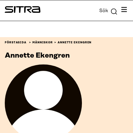
Skip to
Meny
Sök
content
Sitra
↓
FÖRSTASIDA
MÄNNISKOR
ANNETTE EKENGREN
Annette Ekengren