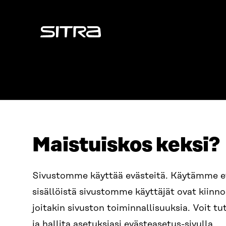
Sitra
Maistuiskos keksi?
ADRESS
TELEFON
Östersjögatan 11–13, PB 160,
+358 2
Sivustomme käyttää evästeitä. Käytämme 
00181 Helsingfors
sisällöistä sivustomme käyttäjät ovat kiin
E-POST
Ankomstinstruktioner
sitra@s
joitakin sivuston toiminnallisuuksia. Voit 
FÖRETAGS-ID
0202132-3
fornam
ja hallita asetuksiasi evästeasetus-sivulla