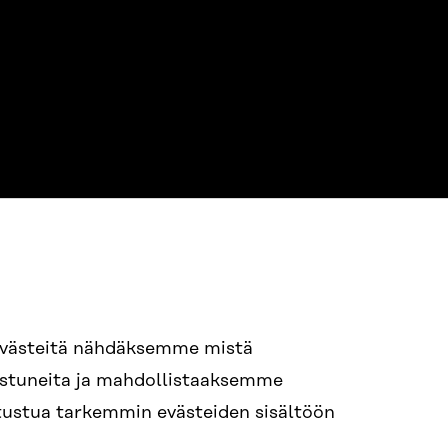
94 618 991
evästeitä nähdäksemme mistä
nostuneita ja mahdollistaaksemme
itra.fi
tutustua tarkemmin evästeiden sisältöön
n.efternamn@sitra.fi