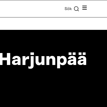
Meny
Sök
 Harjunpää