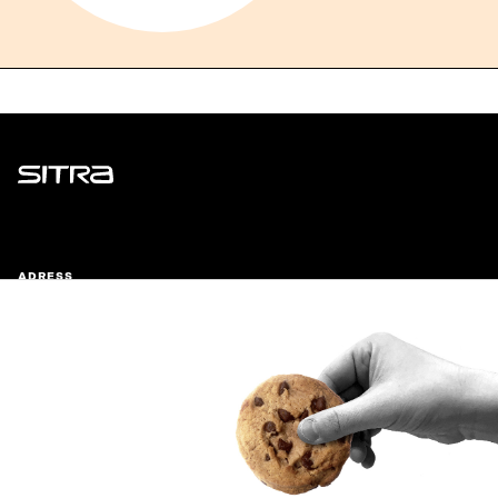
Sitra
ADRESS
Östersjögatan 11–13, PB 160,
00181 Helsingfors
Ankomstinstruktioner
FÖRETAGS-ID
0202132-3
TELEFON
+358 294 618 991