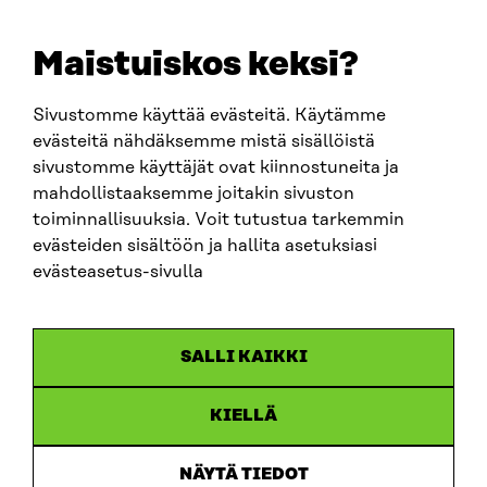
E-POST
sitra@sitra.fi
Maistuiskos keksi?
fornamn.efternamn@sitra.fi
Sivustomme käyttää evästeitä. Käytämme
evästeitä nähdäksemme mistä sisällöistä
SITRA PÅ SOCIALA MEDIER
sivustomme käyttäjät ovat kiinnostuneita ja
mahdollistaaksemme joitakin sivuston
LinkedIn
toiminnallisuuksia. Voit tutustua tarkemmin
Instagram
evästeiden sisältöön ja hallita asetuksiasi
YouTube
evästeasetus-sivulla
SALLI KAIKKI
Dataskydd
KIELLÄ
Cookieinställningar
Rapporteringskanal
NÄYTÄ TIEDOT
Tillgänglighetsutredning