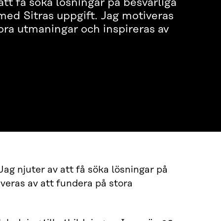
att få söka lösningar på besvärliga
med Sitras uppgift. Jag motiveras
tora utmaningar och inspireras av
.
ag njuter av att få söka lösningar på
iveras av att fundera på stora