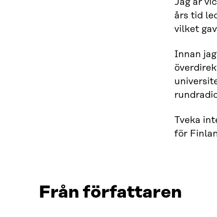
Jag är vi
års tid l
vilket ga
Innan jag
överdirek
universit
rundradiob
Tveka int
för Finla
Från författaren