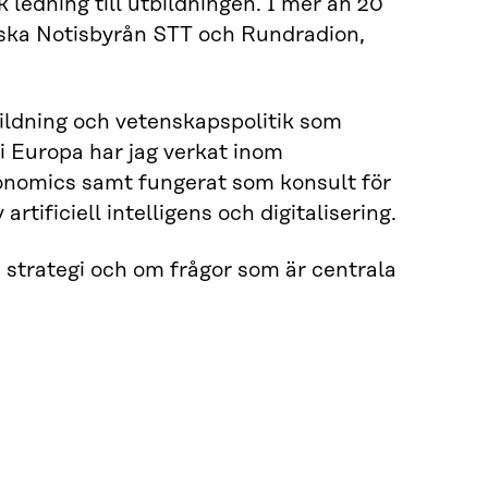
 ledning till utbildningen. I mer än 20
inska Notisbyrån STT och Rundradion,
bildning och vetenskapspolitik som
 i Europa har jag verkat inom
conomics samt fungerat som konsult för
artificiell intelligens och digitalisering.
 strategi och om frågor som är centrala