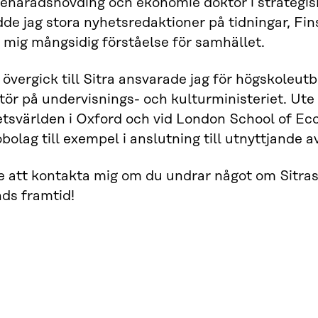
cehäradshövding och ekonomie doktor i strategisk
edde jag stora nyhetsredaktioner på tidningar, F
v mig mångsidig förståelse för samhället.
 övergick till Sitra ansvarade jag för högskoleut
tör på undervisnings- och kulturministeriet. Ute
etsvärlden i Oxford och vid London School of E
olag till exempel i anslutning till utnyttjande av 
e att kontakta mig om du undrar något om Sitras
nds framtid!