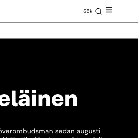
Meny
Sök
eläinen
as överombudsman sedan augusti