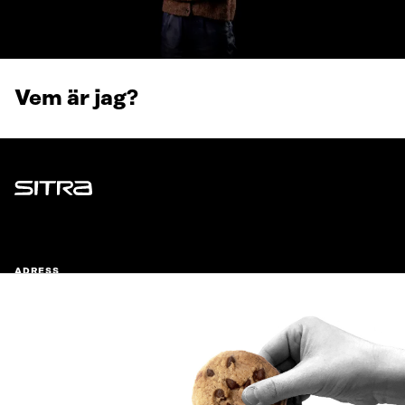
Vem är jag?
Sitra
ADRESS
Östersjögatan 11–13, PB 160,
00181 Helsingfors
Ankomstinstruktioner
FÖRETAGS-ID
0202132-3