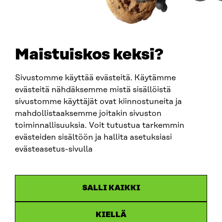
TELEFON
+358 294 618 991
E-POST
sitra@sitra.fi
Maistuiskos keksi?
fornamn.efternamn@sitra.fi
Sivustomme käyttää evästeitä. Käytämme
evästeitä nähdäksemme mistä sisällöistä
SITRA PÅ SOCIALA MEDIER
sivustomme käyttäjät ovat kiinnostuneita ja
mahdollistaaksemme joitakin sivuston
LinkedIn
toiminnallisuuksia. Voit tutustua tarkemmin
Instagram
evästeiden sisältöön ja hallita asetuksiasi
YouTube
evästeasetus-sivulla
SALLI KAIKKI
Dataskydd
KIELLÄ
Cookieinställningar