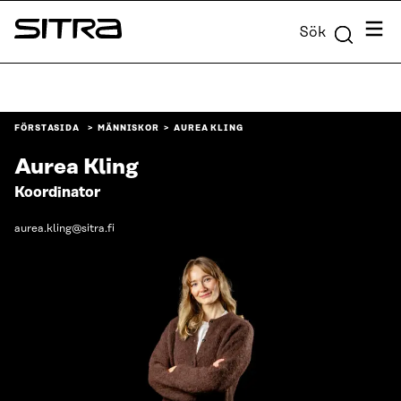
Skip to
Meny
Sök
content
Sitra
↓
FÖRSTASIDA
MÄNNISKOR
AUREA KLING
Aurea Kling
Koordinator
aurea.kling@sitra.fi